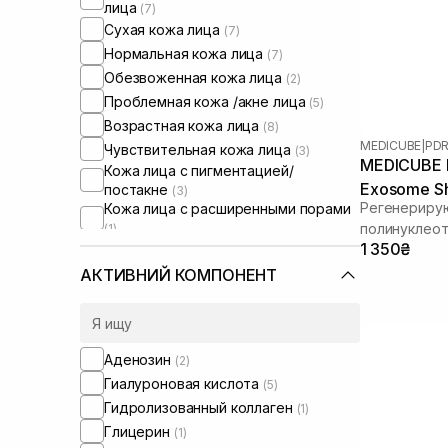
лица
(7)
Сухая кожа лица
(7)
Нормальная кожа лица
(7)
Обезвоженная кожа лица
(2)
Проблемная кожа /акне лица
(5)
Возрастная кожа лица
(8)
MEDICUBE
|
PDR
Чувствительная кожа лица
(3)
MEDICUBE P
Кожа лица с пигментацией/
Exosome Sh
постакне
(3)
Регенериру
Кожа лица с расширенными порами
полинуклеот
(1)
Кожа лица с нарушенным
1 350₴
спикулами
барьером
(2)
АКТИВНИЙ КОМПОНЕНТ
Кожа лица с нарушенным
микробиомом
(1)
Увлажняющие сыворотки для лица
(1)
Аденозин
(2)
Гиалуроновая кислота
(5)
Гидролизованный коллаген
(1)
Глицерин
(1)