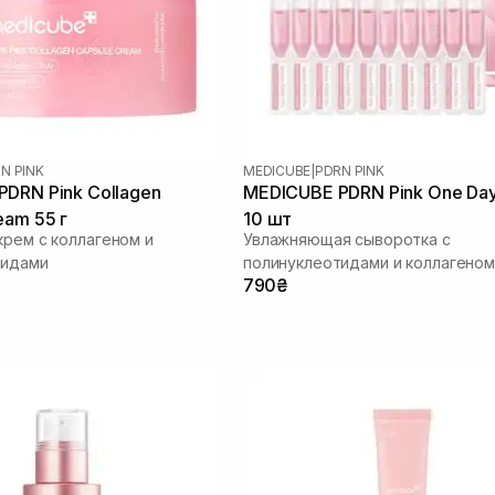
N PINK
MEDICUBE
|
PDRN PINK
DRN Pink Collagen
MEDICUBE PDRN Pink One Da
eam 55 г
10 шт
крем с коллагеном и
Увлажняющая сыворотка с
тидами
полинуклеотидами и коллагеном
790₴
сияния кожи