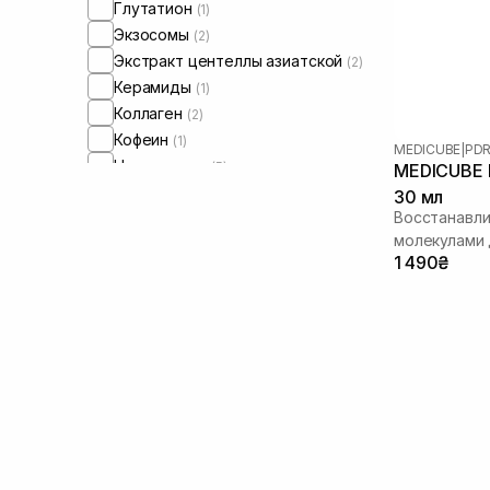
Глутатион
(1)
Экзосомы
(2)
Экстракт центеллы азиатской
(2)
Керамиды
(1)
Коллаген
(2)
Кофеин
(1)
MEDICUBE
|
PDR
Ниацинамид
(5)
MEDICUBE P
Пептиды
(3)
30 мл
Восстанавл
Полинуклеотиды
(6)
молекулами
Ретинол/ Витамин А
(1)
1 490₴
Спикулы
(2)