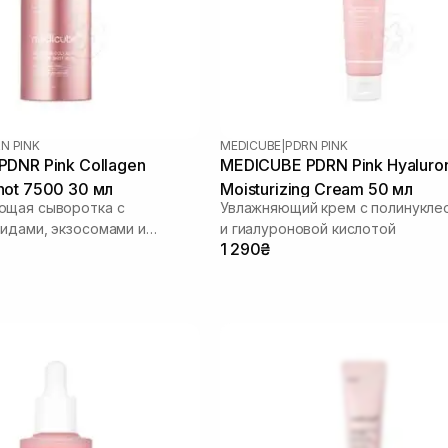
N PINK
MEDICUBE
|
PDRN PINK
DNR Pink Collagen
MEDICUBE PDRN Pink Hyaluro
ot 7500 30 мл
Moisturizing Cream 50 мл
ющая сыворотка с
Увлажняющий крем с полинукле
идами, экзосомами и
и гиалуроновой кислотой
1 290₴