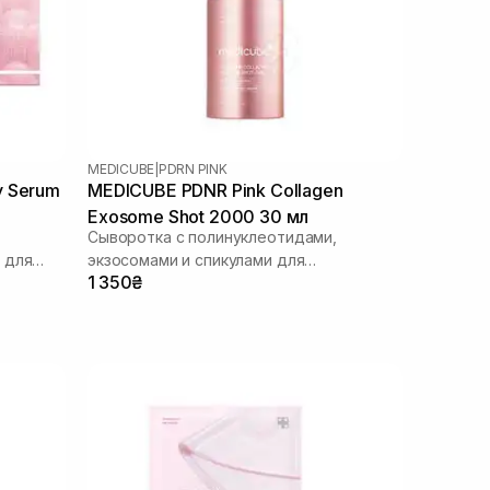
MEDICUBE
|
PDRN PINK
y Serum
MEDICUBE PDNR Pink Collagen
Exosome Shot 2000 30 мл
Сыворотка с полинуклеотидами,
 для
экзосомами и спикулами для
1 350₴
ежедневного использования