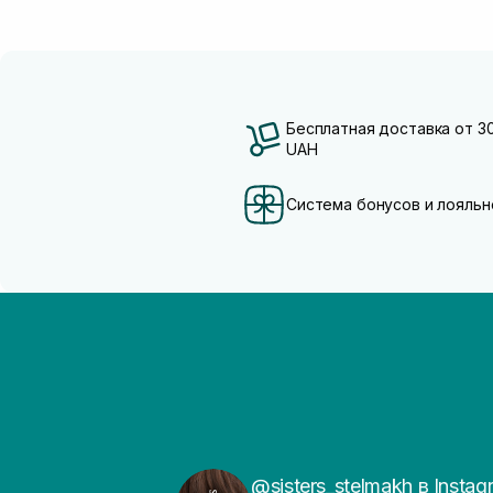
Бесплатная доставка от 3
UAH
Система бонусов и лояльн
@sisters_stelmakh в Instag