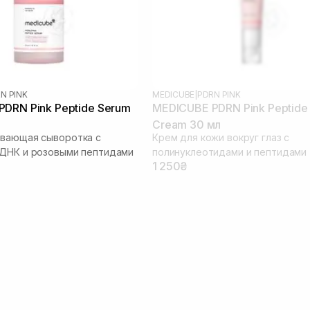
N PINK
MEDICUBE
|
PDRN PINK
DRN Pink Peptide Serum
MEDICUBE PDRN Pink Peptide
Cream 30 мл
ивающая сыворотка с
Крем для кожи вокруг глаз с
 ДНК и розовыми пептидами
полинуклеотидами и пептидами
1 250₴