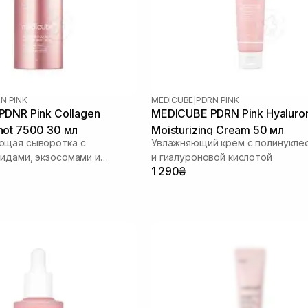
N PINK
MEDICUBE
|
PDRN PINK
DNR Pink Collagen
MEDICUBE PDRN Pink Hyaluro
ot 7500 30 мл
Moisturizing Cream 50 мл
ющая сыворотка с
Увлажняющий крем с полинукле
идами, экзосомами и
и гиалуроновой кислотой
1 290₴