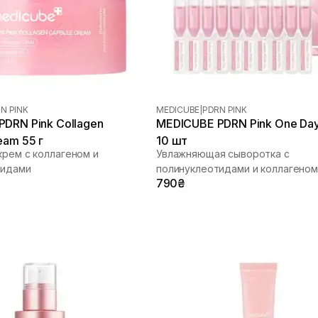
N PINK
MEDICUBE
|
PDRN PINK
DRN Pink Collagen
MEDICUBE PDRN Pink One Da
eam 55 г
10 шт
крем с коллагеном и
Увлажняющая сыворотка с
тидами
полинуклеотидами и коллагеном
790₴
сияния кожи