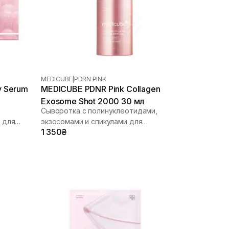
MEDICUBE
|
PDRN PINK
y Serum
MEDICUBE PDNR Pink Collagen
Exosome Shot 2000 30 мл
Сыворотка с полинуклеотидами,
 для
экзосомами и спикулами для
1 350₴
ежедневного использования