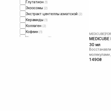
Глутатион
(1)
Экзосомы
(2)
Экстракт центеллы азиатской
(2)
Керамиды
(1)
Коллаген
(2)
Кофеин
(1)
MEDICUBE
|
PDR
Ниацинамид
(5)
MEDICUBE P
Пептиды
(3)
30 мл
Восстанавл
Полинуклеотиды
(6)
молекулами
Ретинол/ Витамин А
(1)
1 490₴
Спикулы
(2)