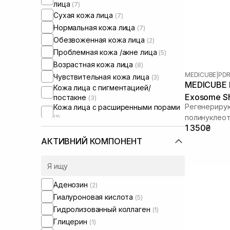
лица
(7)
Сухая кожа лица
(7)
Нормальная кожа лица
(7)
Обезвоженная кожа лица
(2)
Проблемная кожа /акне лица
(5)
Возрастная кожа лица
(8)
MEDICUBE
|
PDR
Чувствительная кожа лица
(3)
MEDICUBE P
Кожа лица с пигментацией/
Exosome Sh
постакне
(3)
Регенериру
Кожа лица с расширенными порами
полинуклеот
(1)
Кожа лица с нарушенным
1 350₴
спикулами
барьером
(2)
АКТИВНИЙ КОМПОНЕНТ
Кожа лица с нарушенным
микробиомом
(1)
Увлажняющие сыворотки для лица
(1)
Аденозин
(2)
Гиалуроновая кислота
(5)
Гидролизованный коллаген
(1)
Глицерин
(1)