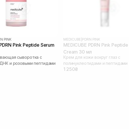
N PINK
MEDICUBE
|
PDRN PINK
DRN Pink Peptide Serum
MEDICUBE PDRN Pink Peptide
Cream 30 мл
ивающая сыворотка с
Крем для кожи вокруг глаз с
 ДНК и розовыми пептидами
полинуклеотидами и пептидами
1 250₴