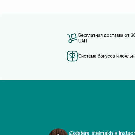
Бесплатная доставка от 3
UAH
Система бонусов и лояльн
@sisters_stelmakh в Instag