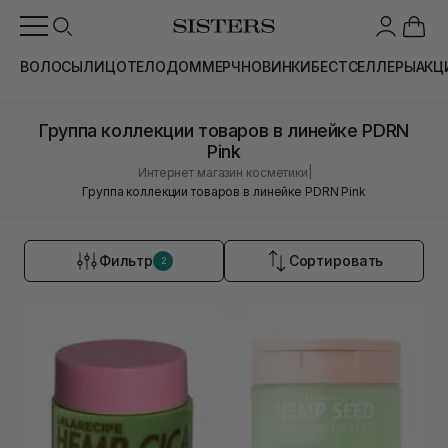
ВОЛОСЫ
ЛИЦО
ТЕЛО
ДОМ
МЕРЧ
НОВИНКИ
БЕСТСЕЛЛЕРЫ
АКЦ
Группа коллекции товаров в линейке PDRN
Pink
|
Интернет магазин косметики
Группа коллекции товаров в линейке PDRN Pink
Фильтр
Сортировать
2