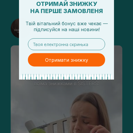
ОТРИМАЙ ЗНИЖКУ
НА ПЕРШЕ ЗАМОВЛЕНЯ
@sisters_stelmakh в Instagram
Твій вітальний бонус вже чекає —
підписуйся
на
наші новини!
Подписаться
email
Отримати знижку