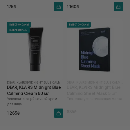
175₴
1 160₴
ВЫБОР ОКСАНЫ
ВЫБОР ОКСАНЫ
ВЫБОР ИЛОНЫ
DEAR, KLAIRS
|
MIDNIGHT BLUE CALMING
DEAR, KLAIRS
|
MIDNIGHT BLUE CALMING
DEAR, KLAIRS Midnight Blue
DEAR, KLAIRS Midnight Blue
Calming Cream 60 мл
Calming Sheet Mask 5 шт
Успокаивающий ночной крем
Тканевая успокаивающая маска
для лица
835₴
1 265₴