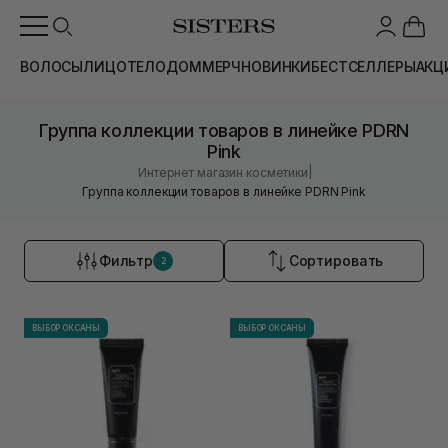
ВОЛОСЫ
ЛИЦО
ТЕЛО
ДОМ
МЕРЧ
НОВИНКИ
БЕСТСЕЛЛЕРЫ
АКЦ
Группа коллекции товаров в линейке PDRN
Pink
|
Интернет магазин косметики
Группа коллекции товаров в линейке PDRN Pink
Фильтр
Сортировать
2
ВЫБОР ОКСАНЫ
ВЫБОР ОКСАНЫ