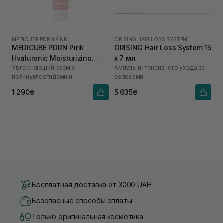
MEDICUBE
|
PDRN PINK
ORISING
|
HAIR LOSS SYSTEM
MEDICUBE PDRN Pink
ORISING Hair Loss System 15
Hyaluronic Moisturizing
х 7 мл
Увлажняющий крем с
Ампулы интенсивного ухода за
Cream 50 мл
полинуклеотидами и
волосами
гиалуроновой кислотой
1 290₴
5 635₴
Бесплатная доставка от 3000 UAH
Безопасные способы оплаты
Только оригинальная косметика