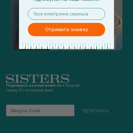
email
Отримати знижку
Подпишись на наши новости
и получай
скидку 5% на первый заказ
Email
підписатись