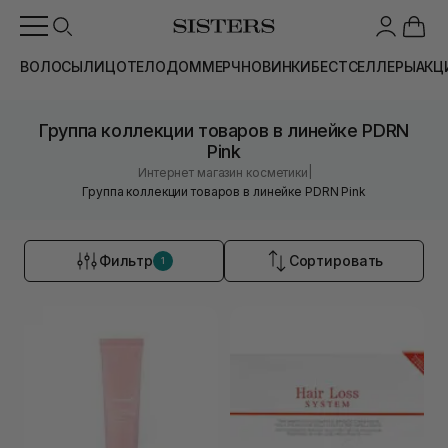
ВОЛОСЫ
ЛИЦО
ТЕЛО
ДОМ
МЕРЧ
НОВИНКИ
БЕСТСЕЛЛЕРЫ
АКЦ
Группа коллекции товаров в линейке PDRN
Pink
|
Интернет магазин косметики
Группа коллекции товаров в линейке PDRN Pink
Фильтр
Сортировать
1