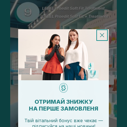
ОТРИМАЙ ЗНИЖКУ
НА ПЕРШЕ ЗАМОВЛЕНЯ
Твій вітальний бонус вже чекає —
підписуйся
на
наші новини!