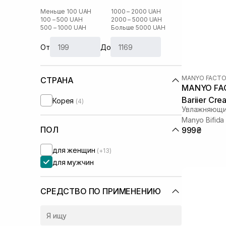
Меньше 100 UAH
1000 – 2000 UAH
100 – 500 UAH
2000 – 5000 UAH
500 – 1000 UAH
Больше 5000 UAH
От
До
MANYO FACTO
СТРАНА
MANYO FAC
Bariier Cre
Корея
(4)
Увлажняющи
Manyo Bifida
ПОЛ
999₴
ml
для женщин
(+13)
для мужчин
СРЕДСТВО ПО ПРИМЕНЕНИЮ