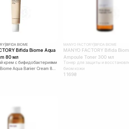
RY
|
BIFIDA BIOME
MANYO FACTORY
|
BIFIDA BIOME
TORY Bifida Biome Aqua
MANYO FACTORY Bifida Bio
am 80 мл
Ampoule Toner 300 мл
й крем с бифидобактериями
Тонер для защиты и восстановл
 Biome Aqua Bariier Cream 80
биом кожи
1 169₴