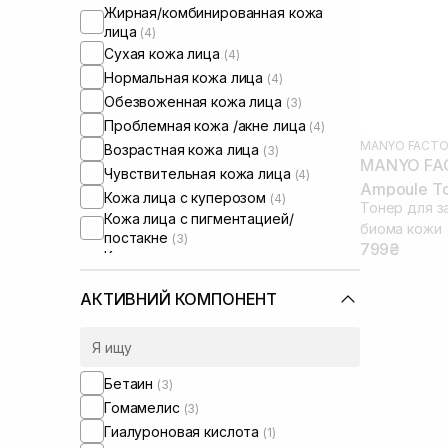
Жирная/комбинированная кожа
лица
(4)
Сухая кожа лица
(4)
Нормальная кожа лица
(4)
Обезвоженная кожа лица
(3)
Проблемная кожа /акне лица
(4)
MANYO FACTO
Возрастная кожа лица
(3)
MANYO FAC
Чувствительная кожа лица
(4)
Ampoule To
Кожа лица с куперозом
(4)
Тонер для з
Кожа лица с пигментацией/
биома кожи
постакне
(3)
799₴
Кожа лица с расширенными порами
(3)
Кожа лица с нарушенным
АКТИВНИЙ КОМПОНЕНТ
барьером
(4)
Кожа лица с нарушенным
микробиомом
(4)
Бетаин
(3)
Гомамелис
(3)
Гиалуроновая кислота
(1)