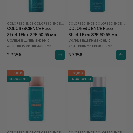
COLORESCIENCE
|
COLORESCIENCE SHIELD
COLORESCIENCE
|
COLORESCIENCE SHIELD
COLORESCIENCE Face
COLORESCIENCE Face
Shield Flex SPF 50 55 мл
Shield Flex SPF 50 55 мл
Солнцезащитный крем с
Солнцезащитный крем с
(Light)
(Medium)
адаптивными пигментами
адаптивными пигментами
3 735₴
3 735₴
ПОДАРОК
ПОДАРОК
ВЫБОР ИЛОНЫ
ВЫБОР ОКСАНЫ
COLORESCIENCE
|
COLORESCIENCE SHIELD
COLORESCIENCE
|
COLORESCIENCE SHIELD