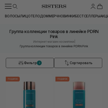
ВОЛОСЫ
ЛИЦО
ТЕЛО
ДОМ
МЕРЧ
НОВИНКИ
БЕСТСЕЛЛЕРЫ
АКЦ
Группа коллекции товаров в линейке PDRN
Pink
|
Интернет магазин косметики
Группа коллекции товаров в линейке PDRN Pink
Фильтр
Сортировать
2
ПОДАРОК
ПОДАРОК