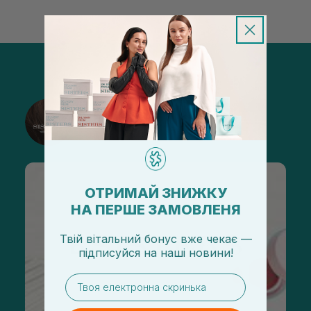
@sisters_stelmakh в Instagram
Подписаться
ОТРИМАЙ ЗНИЖКУ
НА ПЕРШЕ ЗАМОВЛЕНЯ
Твій вітальний бонус вже чекає —
підписуйся
на
наші новини!
email