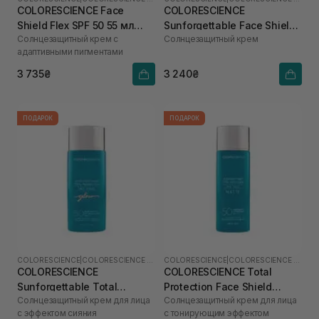
COLORESCIENCE Face
COLORESCIENCE
Shield Flex SPF 50 55 мл
Sunforgettable Face Shield
Солнцезащитный крем с
Солнцезащитный крем
(Fair)
Classic SPF 50 55 мл
адаптивными пигментами
3 735₴
3 240₴
ПОДАРОК
ПОДАРОК
COLORESCIENCE
|
COLORESCIENCE SHIELD
COLORESCIENCE
|
COLORESCIENCE SHIELD
COLORESCIENCE
COLORESCIENCE Total
Sunforgettable Total
Protection Face Shield
Солнцезащитный крем для лица
Солнцезащитный крем для лица
Protection Face Shield Glow
Matte SPF 50 55 мл
с эффектом сияния
с тонирующим эффектом
SPF 50 55 мл