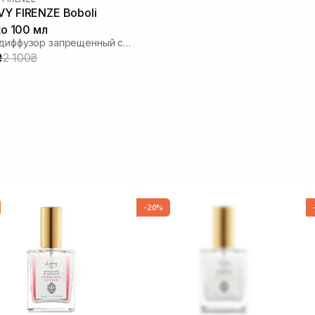
Y FIRENZE Boboli
to 100 мл
Аромадиффузор запрещенный сад боболи
₴
2 100₴
-20%