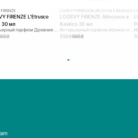
 FIRENZE
LOGEVY FIRENZE
|
ALBICOCCA E BASILICO
L
Y FIRENZE L'Etrusco
LOGEVY FIRENZE Albicocca e
L
o 30 мл
Basilico 30 мл
P
Интерьерный парфюм Древние Этруски
Интерьерный парфюм абрикос и базилик
695₴
556₴
695₴
5
ram