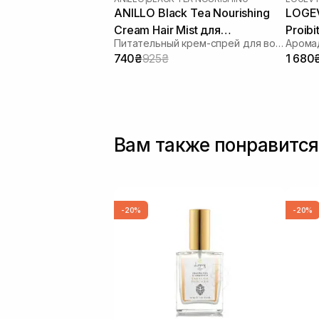
ANILLO Black Tea Nourishing
LOGEV
Cream Hair Mist для
Proibi
Питательный крем-спрей для волос
зволоження та розгладження
740₴
925₴
1 680
волосся 70 мл
Вам также понравится
-20%
-20%