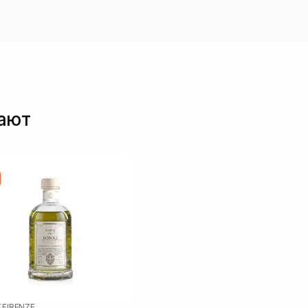
пают
 FIRENZE