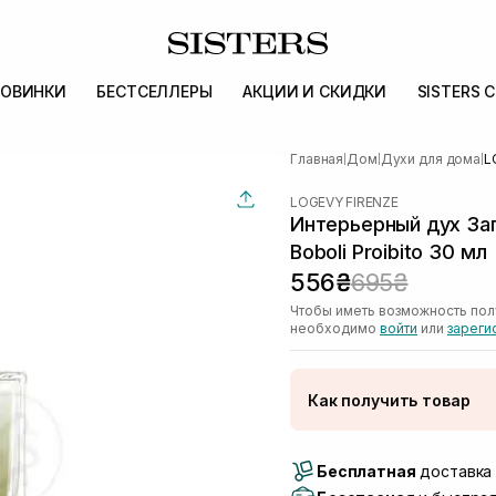
ОВИНКИ
БЕСТСЕЛЛЕРЫ
АКЦИИ И СКИДКИ
SISTERS 
Главная
Дом
Духи для дома
L
|
|
|
LOGEVY FIRENZE
Интерьерный дух За
Boboli Proibito 30 мл
556₴
695₴
Чтобы иметь возможность пол
необходимо
войти
или
зареги
Как получить товар
Доставка Новой Поч
Бесплатная
Самовывоз г. Луцк, 
доставка 
Самовывоз г. Львов, 