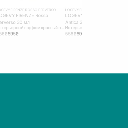
OGEVY FIRENZE
|
ROSSO PERVERSO
LOGEVY FIRENZE
OGEVY FIRENZE Rosso
LOGEVY FIRENZE Firenze
erverso 30 мл
Antica 30 мл
Интерьерный парфюм красный перверс
56₴
695₴
556₴
695₴