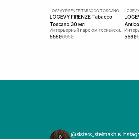
LOGEVY FIRENZE
|
TABACCO TOSCANO
LOGEVY
LOGEVY FIRENZE Tabacco
LOGEV
Toscano 30 мл
Antic
Интерьерный парфюм тосканский табак
556₴
695₴
556₴
@sisters_stelmakh в Instag