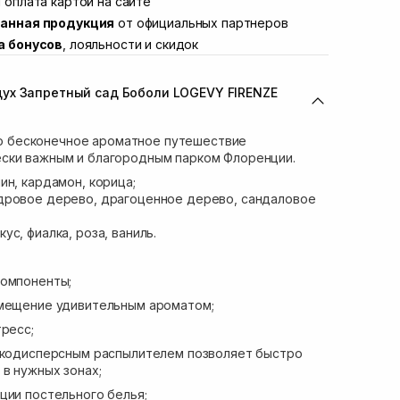
 оплата картой на сайте
Нет в наличии!
анная продукция
от официальных партнеров
вана Франко 36)
Нет в наличии!
а бонусов
, лояльности и скидок
ул. Степана Бандеры 43
Нет в наличии!
Нет в наличии!
ух Запретный сад Боболи LOGEVY FIRENZE
ул. Кулика и Гудачека 23 (ТЦ Экватор)
Нет в наличии!
 это бесконечное ароматное путешествие
ски важным и благородным парком Флоренции.
ин, кардамон, корица;
дровое дерево, драгоценное дерево, сандаловое
ус, фиалка, роза, ваниль.
компоненты;
омещение удивительным ароматом;
тресс;
елкодисперсным распылителем позволяет быстро
в нужных зонах;
ции постельного белья;