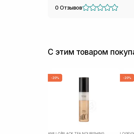
0 Отзывов
С этим товаром поку
-20%
-20%
ANILLO
|
BLACK TEA NOURISHING
LOGEVY