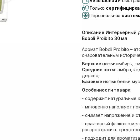
Безопасная
и быстрая
Lake)
Только
сертифициров
Самовывоз Львов (И
Персональная
систем
Самовывоз г. Львов 
Самовывоз Ровно
Описание Интерьерный д
Самовывоз г. Ровно, 
Boboli Proibito 30 мл
Аромат Boboli Proibito –
очаровательным историче
Верхние ноты:
имбирь, тм
Средние ноты:
амбра, ке
дерево;
Базовые ноты:
белый муск
Особенности товара:
- содержит натуральные 
- мгновенно наполняет п
- снимает напряжение и с
- практичный флакон с м
распространить средство 
- подходит для ароматиза