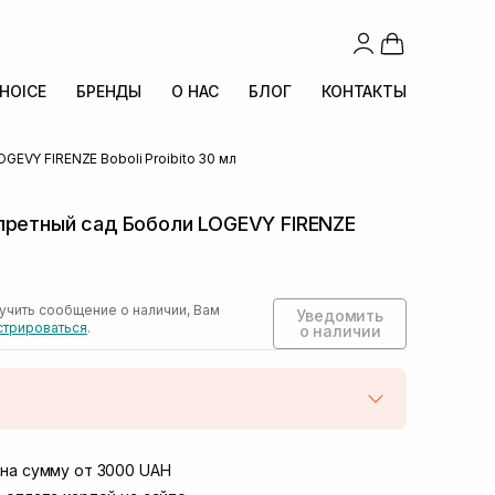
CHOICE
БРЕНДЫ
О НАС
БЛОГ
КОНТАКТЫ
OGEVY FIRENZE Boboli Proibito 30 мл
претный сад Боболи LOGEVY FIRENZE
учить сообщение о наличии, Вам
Уведомить
стрироваться
.
о наличии
той
Нет в наличии!
Винниченка 4
на сумму от 3000 UAH
Нет в наличии!
ул. Академика Подстригача, 1В (Duck's