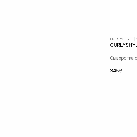
CURLYSHYLL
|
P
CURLYSHYLL
Сыворотка с
345₴