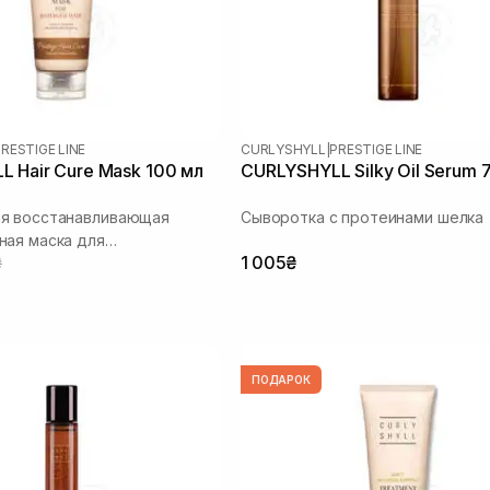
RESTIGE LINE
CURLYSHYLL
|
PRESTIGE LINE
 Hair Cure Mask 100 мл
CURLYSHYLL Silky Oil Serum 
я восстанавливающая
Сыворотка с протеинами шелка
ая маска для
₴
1 005₴
ых волос
ПОДАРОК