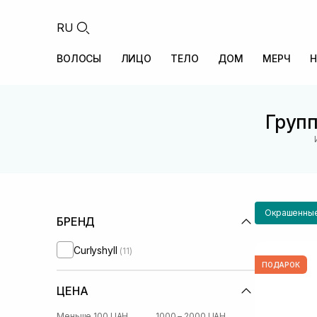
RU
ВОЛОСЫ
ЛИЦО
ТЕЛО
ДОМ
МЕРЧ
Н
Групп
Окрашенны
БРЕНД
Curlyshyll
(11)
ПОДАРОК
ЦЕНА
Меньше 100 UAH
1000 – 2000 UAH