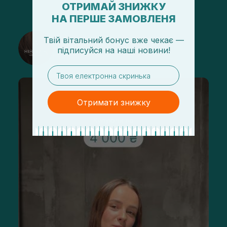
ОТРИМАЙ ЗНИЖКУ
НА ПЕРШЕ ЗАМОВЛЕНЯ
@sisters_stelmakh в Instagram
Твій вітальний бонус вже чекає —
підписуйся
на
наші новини!
Подписаться
email
Отримати знижку