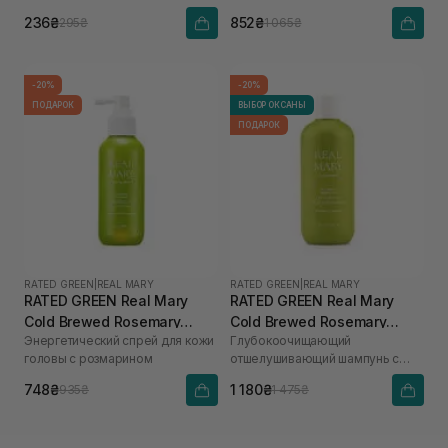
236₴
852₴
295₴
1 065₴
-20%
-20%
ПОДАРОК
ВЫБОР ОКСАНЫ
ПОДАРОК
RATED GREEN
|
REAL MARY
RATED GREEN
|
REAL MARY
RATED GREEN Real Mary
RATED GREEN Real Mary
Cold Brewed Rosemary
Cold Brewed Rosemary
Энергетический спрей для кожи
Глубокоочищающий
Energizing Scalp Spray 120
Exfoliating Scalp Shampoo
головы с розмарином
отшелушивающий шампунь с
мл
400 ml
соком розмарина
748₴
1 180₴
935₴
1 475₴