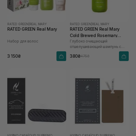
RATED GREEN
|
REAL MARY
RATED GREEN
|
REAL MARY
RATED GREEN Real Mary
RATED GREEN Real Mary
Cold Brewed Rosemary
Набор для волос
Глубоко очищающий
Exfoliating Scalp Shampoo
отшелушивающий шампунь с
100 мл
соком розмарина
3 150₴
380₴
475₴
HYPNO CASA
|
OUD SUPREMO
HYPNO CASA
|
OUD SUPREMO