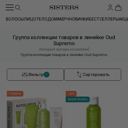
ВОЛОСЫ
ЛИЦО
ТЕЛО
ДОМ
МЕРЧ
НОВИНКИ
БЕСТСЕЛЛЕРЫ
АКЦ
Группа коллекции товаров в линейке Oud
Supremo
|
Интернет магазин косметики
Группа коллекции товаров в линейке Oud Supremo
Фильтр
Сортировать
1
ПОДАРОК
-20%
ВЫБОР ОКСАНЫ