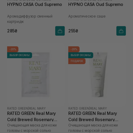
HYPNO CASA Oud Supremo
HYPNO CASA Oud Supremo
Аромадиффузор сменный
Ароматическое саше
картридж
285₴
255₴
-20%
-20%
ВЫБОР ОКСАНЫ
ВЫБОР ОКСАНЫ
ПОДАРОК
RATED GREEN
|
REAL MARY
RATED GREEN
|
REAL MARY
RATED GREEN Real Mary
RATED GREEN Real Mary
Cold Brewed Rosemary
Cold Brewed Rosemary
Очищающая маска для кожи
Очищающая маска для кожи
Purifyng Scalp Scaler 50 мл
Purifyng Scalp Scaler 200
головы с морской солью
головы с морской солью
мл