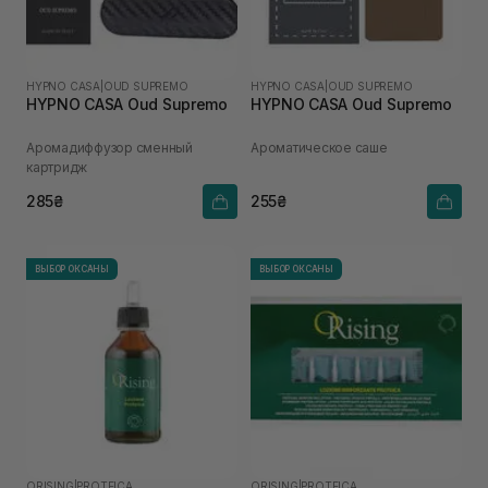
HYPNO CASA
|
OUD SUPREMO
HYPNO CASA
|
OUD SUPREMO
HYPNO CASA Oud Supremo
HYPNO CASA Oud Supremo
Аромадиффузор сменный
Ароматическое саше
картридж
285₴
255₴
ВЫБОР ОКСАНЫ
ВЫБОР ОКСАНЫ
ORISING
|
PROTEICA
ORISING
|
PROTEICA