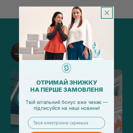
@sisters_stelmakh в Instagram
Подписаться
ОТРИМАЙ ЗНИЖКУ
НА ПЕРШЕ ЗАМОВЛЕНЯ
Твій вітальний бонус вже чекає —
підписуйся
на
наші новини!
email