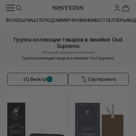
ВОЛОСЫ
ЛИЦО
ТЕЛО
ДОМ
МЕРЧ
НОВИНКИ
БЕСТСЕЛЛЕРЫ
АКЦ
Группа коллекции товаров в линейке Oud
Supremo
|
Интернет магазин косметики
Группа коллекции товаров в линейке Oud Supremo
Фильтр
Сортировать
1