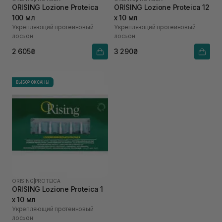
ORISING Lozione Proteica
ORISING Lozione Proteica 12
100 мл
х 10 мл
Укрепляющий протеиновый
Укрепляющий протеиновый
лосьон
лосьон
2 605₴
3 290₴
ВЫБОР ОКСАНЫ
ORISING
|
PROTEICA
ORISING Lozione Proteica 1
х 10 мл
Укрепляющий протеиновый
лосьон