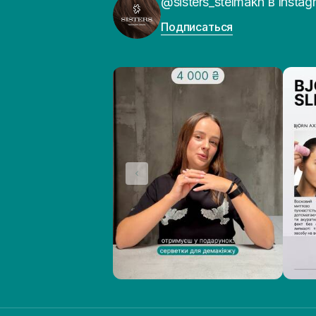
@sisters_stelmakh в Instag
Подписаться