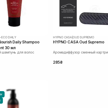
-ECO DAILY
HYPNO CASA
|
OUD SUPREMO
urish Daily Shampoo
HYPNO CASA Oud Supremo
ent 30 мл
 шампунь для волос
Аромадиффузор сменный картр
285₴
НЫ
Ы