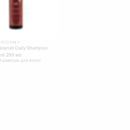
-ECO DAILY
urish Daily Shampoo
ent 296 мл
 шампунь для волос