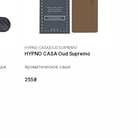
HYPNO CASA
|
OUD SUPREMO
HYPNO CASA Oud Supremo
идж
Ароматическое саше
255₴