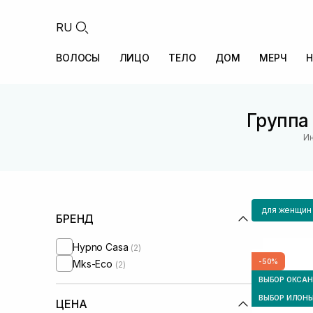
RU
ВОЛОСЫ
ЛИЦО
ТЕЛО
ДОМ
МЕРЧ
Н
Группа
Ин
для женщин
БРЕНД
Hypno Casa
(2)
-50%
Mks-Eco
(2)
ВЫБОР ОКСА
ВЫБОР ИЛОН
ЦЕНА