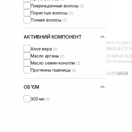
Поврежденные волосы
(2)
Пористые волосы
(2)
Тонкие волосы
(2)
АКТИВНИЙ КОМПОНЕНТ
MKS-ECO
|
MKS
MKS-ECO No
Алое вера
(2)
Original Sc
Масло арганы
(2)
Питательный
Масло семян конопли
(2)
Протеины пшеницы
(2)
458₴
915₴
ОБ'ЄМ
300 мл
(1)