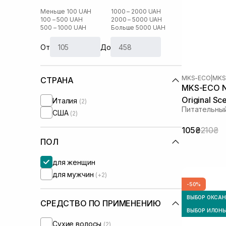
Меньше 100 UAH
1000 – 2000 UAH
100 – 500 UAH
2000 – 5000 UAH
500 – 1000 UAH
Больше 5000 UAH
От
До
MKS-ECO
|
MKS
СТРАНА
MKS-ECO No
Original Sc
Италия
(2)
Питательный
США
(2)
105₴
210₴
ПОЛ
для женщин
для мужчин
(+2)
-50%
ВЫБОР ОКСА
СРЕДСТВО ПО ПРИМЕНЕНИЮ
ВЫБОР ИЛОН
Сухие волосы
(2)