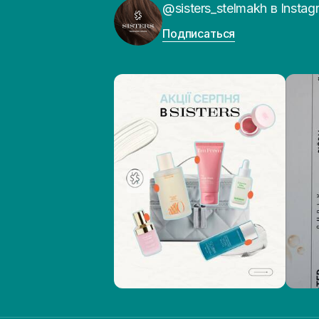
@sisters_stelmakh в Instag
Подписаться