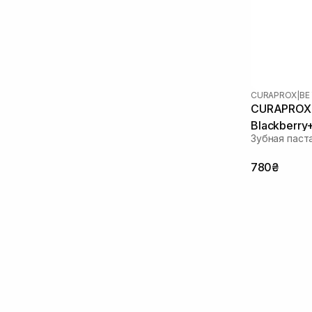
CURAPROX
|
BE
CURAPROX 
Blackberry+
Зубная паст
780₴