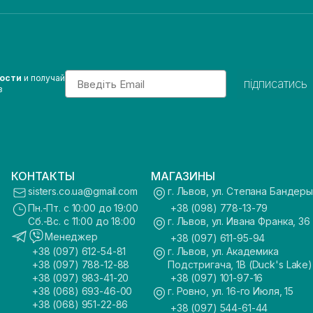
Email
вости
и получай
підписатись
з
КОНТАКТЫ
МАГАЗИНЫ
sisters.co.ua@gmail.com
г. Львов, ул. Степана Бандеры
Пн.-Пт. с 10:00 до 19:00
+38 (098) 778-13-79
Сб.-Вс. с 11:00 до 18:00
г. Львов, ул. Ивана Франка, 36
Менеджер
+38 (097) 611-95-94
+38 (097) 612-54-81
г. Львов, ул. Академика
+38 (097) 788-12-88
Подстригача, 1В (Duck's Lake)
+38 (097) 983-41-20
+38 (097) 101-97-16
+38 (068) 693-46-00
г. Ровно, ул. 16-го Июля, 15
+38 (068) 951-22-86
+38 (097) 544-61-44