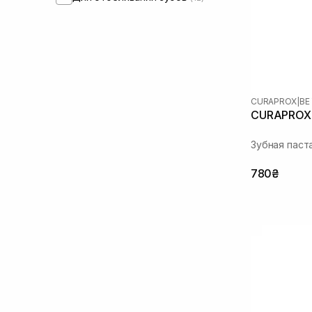
CURAPROX
|
BE
CURAPROX 
Зубная паст
780₴