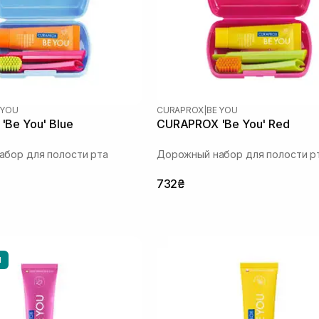
 YOU
CURAPROX
|
BE YOU
Be You' Blue
CURAPROX 'Be You' Red
бор для полости рта
Дорожный набор для полости р
732₴
Ы