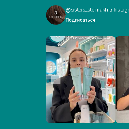
@sisters_stelmakh в Instag
Подписаться