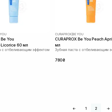
 YOU
CURAPROX
|
BE YOU
Be You
CURAPROX Be You Peach Apri
Licorice 60 мл
мл
а с отбеливающим эффектом
Зубная паста с отбеливающим 
780₴
←
1
2
→