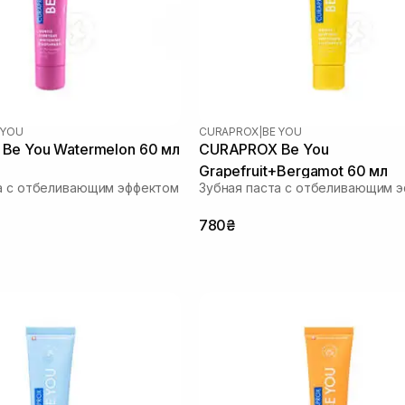
 YOU
CURAPROX
|
BE YOU
Be You Watermelon 60 мл
CURAPROX Be You
Grapefruit+Bergamot 60 мл
а с отбеливающим эффектом
Зубная паста с отбеливающим 
780₴