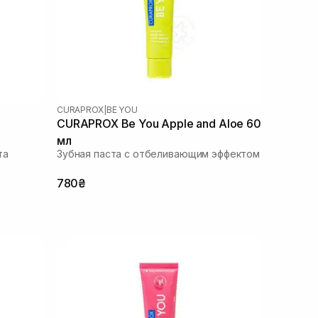
CURAPROX
|
BE YOU
CURAPROX Be You Apple and Aloe 60
мл
та
Зубная паста с отбеливающим эффектом
780₴