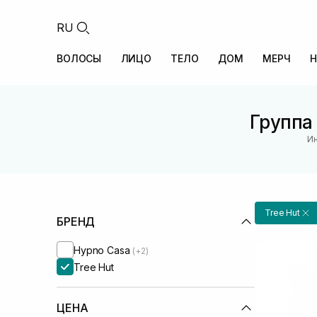
RU
ВОЛОСЫ
ЛИЦО
ТЕЛО
ДОМ
МЕРЧ
Н
Группа
Ин
Tree Hut
БРЕНД
Hypno Casa
(+2)
Tree Hut
ЦЕНА