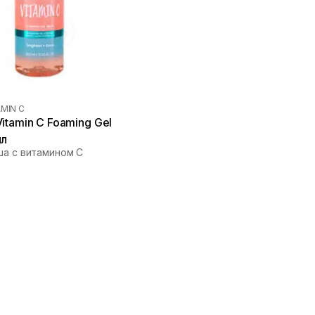
AMIN C
itamin C Foaming Gel
мл
ша с витамином C