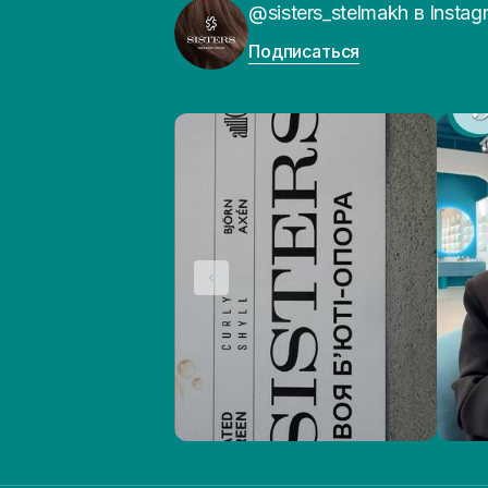
@sisters_stelmakh в Instag
Подписаться