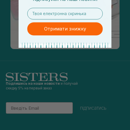
email
Отримати знижку
Подпишись на наши новости
и получай
скидку 5% на первый заказ
Email
підписатись