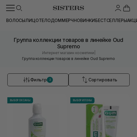
ВОЛОСЫ
ЛИЦО
ТЕЛО
ДОМ
МЕРЧ
НОВИНКИ
БЕСТСЕЛЛЕРЫ
АКЦ
Группа коллекции товаров в линейке Oud
Supremo
|
Интернет магазин косметики
Группа коллекции товаров в линейке Oud Supremo
Фильтр
Сортировать
2
ВЫБОР ОКСАНЫ
ВЫБОР ИЛОНЫ