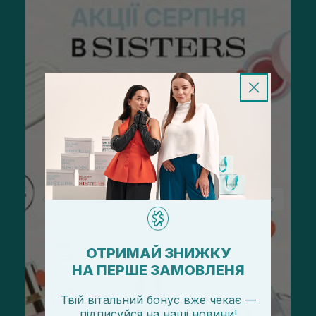
ОТРИМАЙ ЗНИЖКУ
НА ПЕРШЕ ЗАМОВЛЕНЯ
Твій вітальний бонус вже чекає —
підписуйся
на
наші новини!