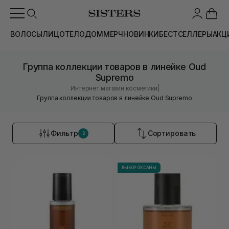
ВОЛОСЫ
ЛИЦО
ТЕЛО
ДОМ
МЕРЧ
НОВИНКИ
БЕСТСЕЛЛЕРЫ
АКЦ
Группа коллекции товаров в линейке Oud
Supremo
|
Интернет магазин косметики
Группа коллекции товаров в линейке Oud Supremo
Фильтр
Сортировать
2
ВЫБОР ОКСАНЫ