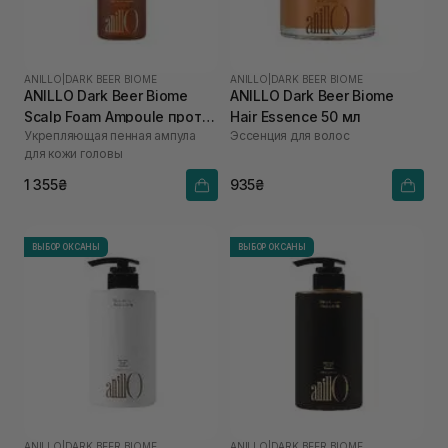
ANILLO
|
DARK BEER BIOME
ANILLO
|
DARK BEER BIOME
ANILLO Dark Beer Biome
ANILLO Dark Beer Biome
Scalp Foam Ampoule против
Hair Essence 50 мл
Укрепляющая пенная ампула
Эссенция для волос
выпадения волос 95 мл
для кожи головы
1 355₴
935₴
ВЫБОР ОКСАНЫ
ВЫБОР ОКСАНЫ
ANILLO
|
DARK BEER BIOME
ANILLO
|
DARK BEER BIOME