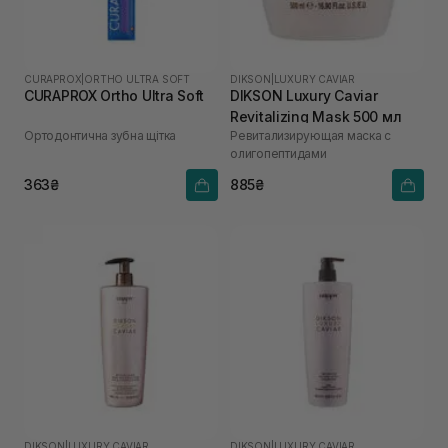
CURAPROX
|
ORTHO ULTRA SOFT
DIKSON
|
LUXURY CAVIAR
CURAPROX Ortho Ultra Soft
DIKSON Luxury Caviar
Revitalizing Mask 500 мл
Ортодонтична зубна щітка
Ревитализирующая маска с
олигопептидами
363₴
885₴
DIKSON
|
LUXURY CAVIAR
DIKSON
|
LUXURY CAVIAR