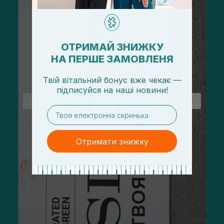
ОТРИМАЙ ЗНИЖКУ
НА ПЕРШЕ ЗАМОВЛЕНЯ
Твій вітальний бонус вже чекає —
підписуйся
на
наші новини!
email
Отримати знижку