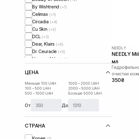
By Wishtrend
(+1)
Celimax
(+1)
Circadia
(+4)
Cu Skin
(+2)
DCL
(+3)
Dear, Klairs
(+6)
NEEDLY
Dr. Ceuracle
(+5)
NEEDLY Mil
House of Hur
(+3)
мл
HydroPeptide
(+5)
Гидрофильно
ЦЕНА
I'm From
очистки кож
(+6)
350₴
IS Clinical
(+2)
Меньше 100 UAH
1000 – 2000 UAH
Image Skincare
100 – 500 UAH
2000 – 5000 UAH
(+1)
500 – 1000 UAH
Больше 5000 UAH
Instytutum
(+3)
Lalarecipe
(+2)
От
До
Manyo Factory
(+5)
Medicube
(+1)
СТРАНА
Medik8
(+7)
Needly
Корея
(3)