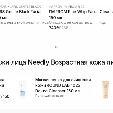
DEAR, KLAIRS GENTLE BLACK
I'M FROM
|
I'M FROM RICE
S Gentle Black Facial
I'M FROM Rice Whip Facial Cleans
0 мл
150 мл
я деликатной очистки лица
Очищающее средство для лица
740₴
925₴
жи лица Needly Возрастная кожа л
ка
Мягкая пенка для очищения
жи
кожи ROUND LAB 1025
Dokdo Cleanser 150 мл
Пенки для умывания
m 150