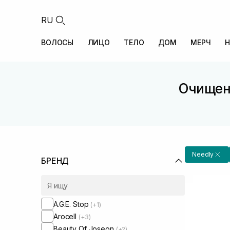
RU
ВОЛОСЫ
ЛИЦО
ТЕЛО
ДОМ
МЕРЧ
Н
Очищени
Needly
БРЕНД
A.G.E. Stop
(+1)
Arocell
(+3)
Beauty Of Joseon
(+2)