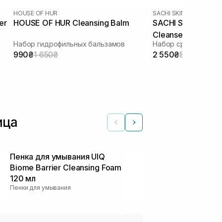
HOUSE OF HUR
SACHI SKIN
er
HOUSE OF HUR Cleansing Balm
SACHI SKIN Sapon
Cleanser 2 шт
Набор гидрофильных бальзамов
990₴
1 650₴
2 550₴
5 100₴
ица
Пенка для умывания UIQ
Гидрофильно
Biome Barrier Cleansing Foam
всех типов 
120 мл
Factory Pure 
Пенки для умывания
200-ml
Гидрофильные 