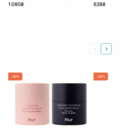
1 080₴
628₴
-40%
-50%