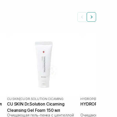
CU SKIN
|
CU DR.SOLUTION CICAMING
HYDROPEPTIDE
л
CU SKIN Dr.Solution Cicaming
HYDROPEPTIDE Cle
Cleansing Gel Foam 150 мл
Очищающая гель-пенка с центеллой
Очищающий гель 3в