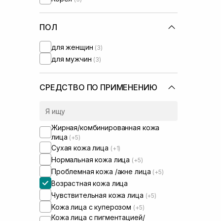
Purito
(+1)
Question and Answer
(+2)
Real Barrier
ПОЛ
(+1)
Rejuran
(+1)
для женщин
(3)
Round Lab
(+4)
для мужчин
(3)
Sachi Skin
(+2)
Skin1004
(+2)
Transparent-Lab
(+5)
СРЕДСТВО ПО ПРИМЕНЕНИЮ
UIQ
(+5)
Usolab
(+3)
Жирная/комбинированная кожа
лица
(+5)
Сухая кожа лица
(+1)
Нормальная кожа лица
(+5)
Проблемная кожа /акне лица
(+5)
Возрастная кожа лица
Чувствительная кожа лица
(+5)
Кожа лица с куперозом
(+5)
Кожа лица с пигментацией/