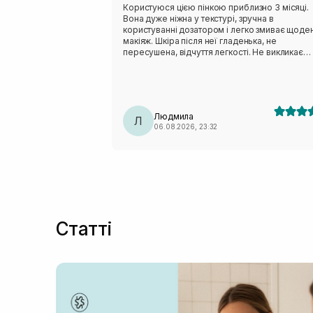
Користуюся цією пінкою приблизно 3 місяці.
Вона дуже ніжна у текстурі, зручна в
користуванні дозатором і легко змиває щоде
макіяж. Шкіра після неї гладенька, не
пересушена, відчуття легкості. Не викликає
подразнення, висипів і має не виражений запа
Однозначно мій фаворит, буду купувати і
користуватися даним засобом ще!!!
Людмила
Л
06.08.2026, 23:32
Статті