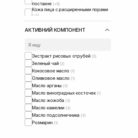
постакне
(+5)
Кожа лица с расширенными порами
(+5)
Кожа лица с нарушенным
барьером
(+3)
АКТИВНИЙ КОМПОНЕНТ
Кожа лица с нарушенным
микробиомом
(+3)
Экстракт рисовых отрубей
(3)
Зеленый чай
(2)
Кокосовое масло
(1)
Оливковое масло
(1)
Масло арганы
(3)
Масло виноградных косточек
(1)
Масло жожоба
(3)
Масло камелии
(3)
Масло подсолнечника
(3)
Розмарин
(1)