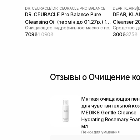
DR. CEURACLE
|
DR. CEURACLE PRO BALANCE
DEAR, KLAIRS
|
DR. CEURACLE Pro Balance Pure
DEAR, KLAIR
Cleansing Oil (термін до 01.27р.) 155
Cleanser 2
Очищающее гидрофильное масло с пробиотиками
Средство дл
мл
709₴
1 090₴
300₴
375₴
Отзывы о Очищение ко
Мягкая очищающая пен
для чувствительной ко
MEDIK8 Gentle Cleanse
Hydrating Rosemary Foa
мл
Пенки для умывания