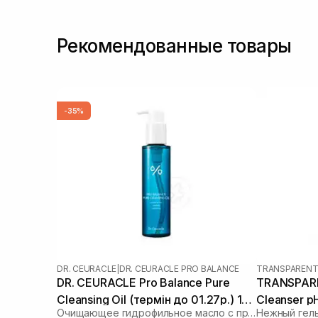
Рекомендованные товары
-35%
DR. CEURACLE
|
DR. CEURACLE PRO BALANCE
TRANSPARENT
DR. CEURACLE Pro Balance Pure
TRANSPARE
Cleansing Oil (термін до 01.27р.) 155
Cleanser p
Очищающее гидрофильное масло с пробиотиками
Нежный гель
мл