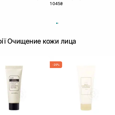
1 045₴
рії Очищение кожи лица
-20%