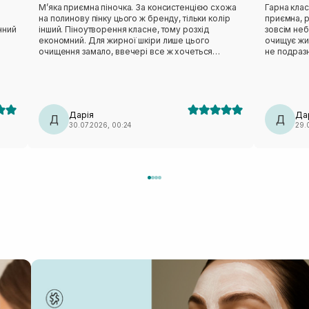
Мʼяка приємна піночка. За консистенцією схожа
Гарна класична
на полинову пінку цього ж бренду, тільки колір
приємна, р
нний
інший. Піноутворення класне, тому розхід
зовсім небагато засоб
економний. Для жирної шкіри лише цього
очищує жи
очищення замало, ввечері все ж хочеться
не подразн
х.
чогось активнішого. Але після сонця навпаки,
складі є ен
дуже делікатно очищає, не пересушуючи шкіру.
тому класн
На розацеа очисник не тригерив, отже тест на
як базовий очисник. Із 
чутливість пройшов успішно.
перестав щ
проте око
Дарія
Да
Д
баночкою. Висновок: за свої кошти — дуже крут
Д
30.07.2026, 00:24
29.
якісна вми