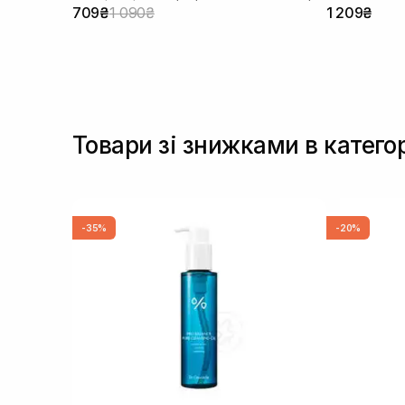
709₴
1 090₴
1 209₴
Товари зі знижками в катего
-35%
-20%