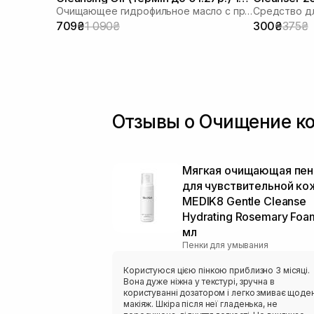
Очищающее гидрофильное масло с пробиотиками
Средство дл
мл
709₴
1 090₴
300₴
375₴
Отзывы о Очищение к
Мягкая очищающая пен
для чувствительной ко
MEDIK8 Gentle Cleanse
Hydrating Rosemary Foa
мл
Пенки для умывания
Користуюся цією пінкою приблизно 3 місяці.
Вона дуже ніжна у текстурі, зручна в
користуванні дозатором і легко змиває щоде
макіяж. Шкіра після неї гладенька, не