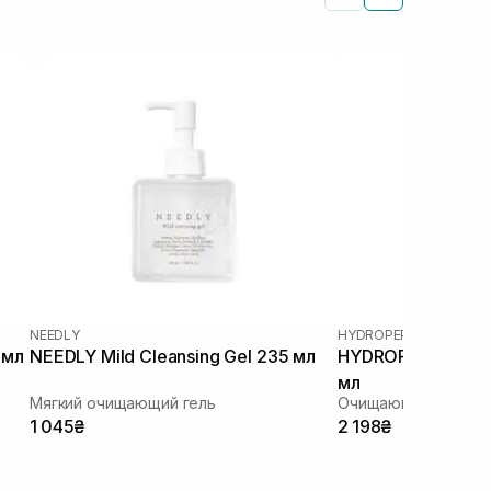
NEEDLY
HYDROPEPTIDE
 мл
NEEDLY Mild Cleansing Gel 235 мл
HYDROPEPTIDE Cle
мл
Мягкий очищающий гель
Очищающий гель 3в
1 045₴
2 198₴