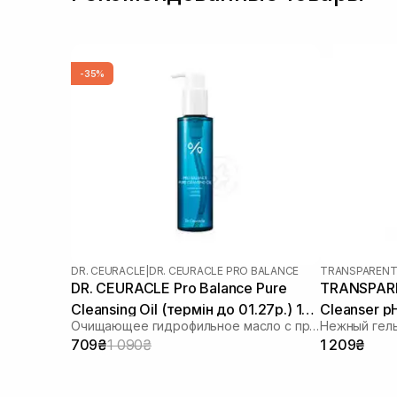
-35%
DR. CEURACLE
|
DR. CEURACLE PRO BALANCE
TRANSPARENT
DR. CEURACLE Pro Balance Pure
TRANSPARE
Cleansing Oil (термін до 01.27р.) 155
Cleanser p
Очищающее гидрофильное масло с пробиотиками
Нежный гель
мл
709₴
1 090₴
1 209₴