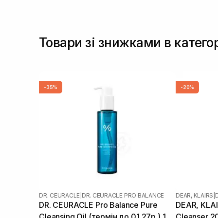
Товари зі знижками в катего
-35%
-20%
DR. CEURACLE
|
DR. CEURACLE PRO BALANCE
DEAR, KLAIRS
|
DR. CEURACLE Pro Balance Pure
DEAR, KLAIR
Cleansing Oil (термін до 01.27р.) 155
Cleanser 2