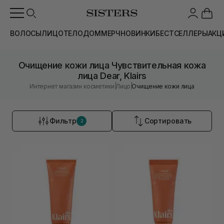
ВОЛОСЫ
ЛИЦО
ТЕЛО
ДОМ
МЕРЧ
НОВИНКИ
БЕСТСЕЛЛЕРЫ
АКЦ
Очищение кожи лица Чувствительная кожа
лица Dear, Klairs
|
|
Интернет магазин косметики
Лицо
Очищение кожи лица
Фильтр
Сортировать
2