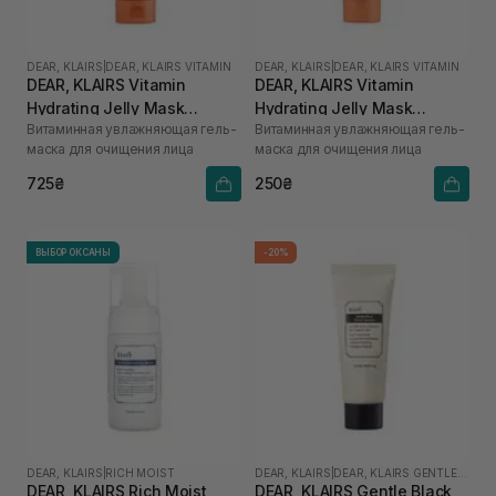
DEAR, KLAIRS
|
DEAR, KLAIRS VITAMIN
DEAR, KLAIRS
|
DEAR, KLAIRS VITAMIN
DEAR, KLAIRS Vitamin
DEAR, KLAIRS Vitamin
Hydrating Jelly Mask
Hydrating Jelly Mask
Витаминная увлажняющая гель-
Витаминная увлажняющая гель-
Cleanser 150 мл
Cleanser 20 мл
маска для очищения лица
маска для очищения лица
725₴
250₴
ВЫБОР ОКСАНЫ
-20%
DEAR, KLAIRS
|
RICH MOIST
DEAR, KLAIRS
|
DEAR, KLAIRS GENTLE BLACK
DEAR, KLAIRS Rich Moist
DEAR, KLAIRS Gentle Black