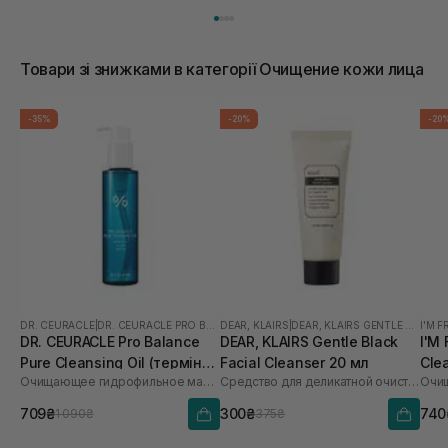
Товари зі знижками в категорії Очищение кожи лица
-35%
-20%
-20
DR. CEURACLE
|
DR. CEURACLE PRO BALANCE
DEAR, KLAIRS
|
DEAR, KLAIRS GENTLE BLACK
I'M 
DR. CEURACLE Pro Balance
DEAR, KLAIRS Gentle Black
I'M
Pure Cleansing Oil (термін
Facial Cleanser 20 мл
Cle
Очищающее гидрофильное масло с пробиотиками
Средство для деликатной очистки лица
Очищ
до 01.27р.) 155 мл
709₴
300₴
740
1 090₴
375₴