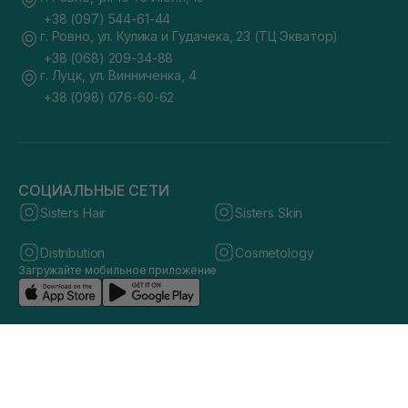
+38 (097) 544-61-44
г. Ровно, ул. Кулика и Гудачека, 23 (ТЦ Экватор)
+38 (068) 209-34-88
г. Луцк, ул. Винниченка, 4
+38 (098) 076-60-62
СОЦИАЛЬНЫЕ СЕТИ
Sisters Hair
Sisters Skin
Distribution
Cosmetology
Загружайте мобильное приложение
© 2026 sisters.co.ua. Все права защищены