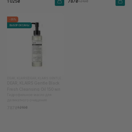
1 025₴
787₴
1 210₴
-35%
ВЫБОР ОКСАНЫ
DEAR, KLAIRS
|
DEAR, KLAIRS GENTLE BLACK
DEAR, KLAIRS Gentle Black
Fresh Cleansing Oil 150 мл
Гидрофильное масло для
деликатного очищения
787₴
1 210₴