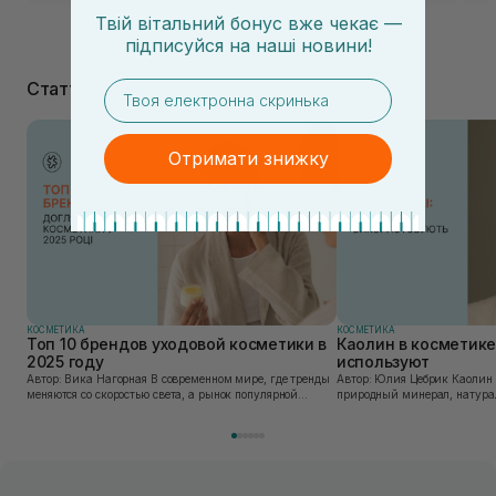
Твій вітальний бонус вже чекає —
підписуйся
на
наші новини!
Статті
email
Отримати знижку
КОСМЕТИКА
КОСМЕТИКА
Топ 10 брендов уходовой косметики в
Каолин в косметике:
2025 году
используют
Автор: Вика Нагорная В современном мире, где тренды
Автор: Юлия Цебрик Каолин в косметологии – это
меняются со скоростью света, а рынок популярной
природный минерал, натурал
косметики переполнен новыми предложениями, выбор
имеет множество преимущес
средства для ухода становится настоящим вызовом....
головы, благодаря большому 