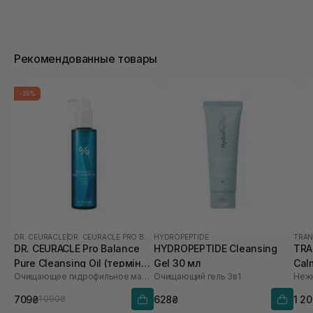
Рекомендованные товары
-35%
DR. CEURACLE
|
DR. CEURACLE PRO BALANCE
HYDROPEPTIDE
TRAN
DR. CEURACLE Pro Balance
HYDROPEPTIDE Cleansing
TRA
Pure Cleansing Oil (термін
Gel 30 мл
Cal
Очищающее гидрофильное масло с пробиотиками
Очищающий гель 3в1
до 01.27р.) 155 мл
мл
709₴
628₴
1 2
1 090₴