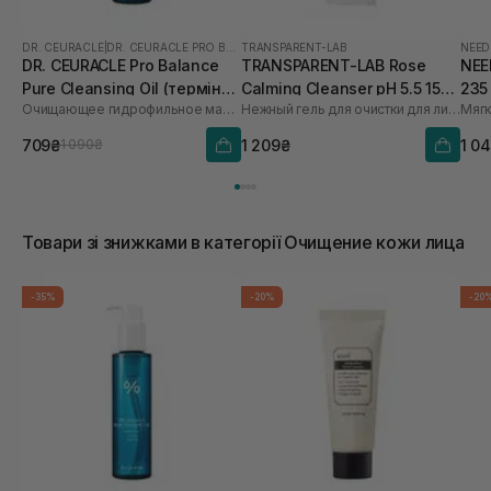
DR. CEURACLE
|
DR. CEURACLE PRO BALANCE
TRANSPARENT-LAB
NEED
DR. CEURACLE Pro Balance
TRANSPARENT-LAB Rose
NEE
Pure Cleansing Oil (термін
Calming Cleanser pH 5.5 150
235
Очищающее гидрофильное масло с пробиотиками
Нежный гель для очистки для лица
Мягк
до 01.27р.) 155 мл
мл
709₴
1 209₴
1 0
1 090₴
Товари зі знижками в категорії Очищение кожи лица
-35%
-20%
-20