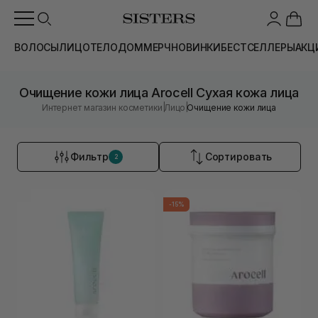
ВОЛОСЫ
ЛИЦО
ТЕЛО
ДОМ
МЕРЧ
НОВИНКИ
БЕСТСЕЛЛЕРЫ
АКЦ
Очищение кожи лица Arocell Сухая кожа лица
|
|
Интернет магазин косметики
Лицо
Очищение кожи лица
Фильтр
Сортировать
2
-15%