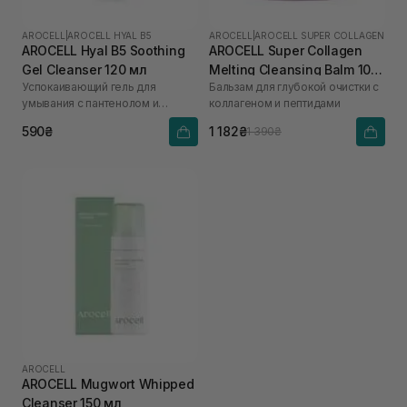
AROCELL
|
AROCELL HYAL B5
AROCELL
|
AROCELL SUPER COLLAGEN
AROCELL Hyal B5 Soothing
AROCELL Super Collagen
Gel Cleanser 120 мл
Melting Cleansing Balm 100
Успокаивающий гель для
Бальзам для глубокой очистки с
г
умывания с пантенолом и
коллагеном и пептидами
гиалуроновой кислотой
590₴
1 182₴
1 390₴
AROCELL
AROCELL Mugwort Whipped
Cleanser 150 мл