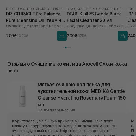
DR. CEURACLE
|
DR. CEURACLE PRO BALANCE
DEAR, KLAIRS
|
DEAR, KLAIRS GENTLE BLACK
I'M 
DR. CEURACLE Pro Balance
DEAR, KLAIRS Gentle Black
I'M
Pure Cleansing Oil (термін
Facial Cleanser 20 мл
Cle
Очищающее гидрофильное масло с пробиотиками
Средство для деликатной очистки лица
Очищ
до 01.27р.) 155 мл
709₴
300₴
740
1 090₴
375₴
Отзывы о Очищение кожи лица Arocell Сухая кожа
лица
Мягкая очищающая пенка для
чувствительной кожи MEDIK8 Gentle
Cleanse Hydrating Rosemary Foam 150
мл
Пенки для умывания
Користуюся цією пінкою приблизно 3 місяці. Вона дуже
Мʼ
ніжна у текстурі, зручна в користуванні дозатором і легко
по
змиває щоденний макіяж. Шкіра після неї гладенька, не
Пін
пересушена, відчуття легкості. Не викликає подразнення,
шк