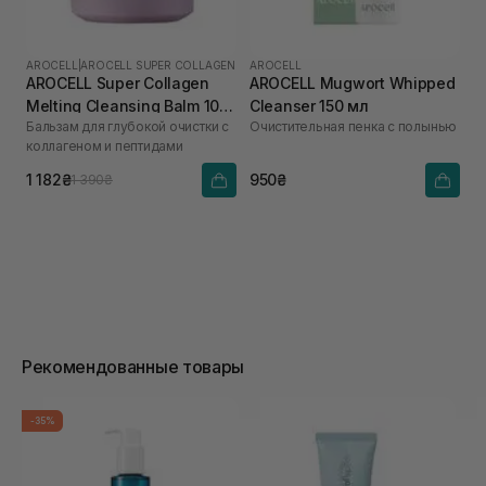
AROCELL
|
AROCELL SUPER COLLAGEN
AROCELL
AROCELL Super Collagen
AROCELL Mugwort Whipped
Melting Cleansing Balm 100
Cleanser 150 мл
Бальзам для глубокой очистки с
Очистительная пенка с полынью
г
коллагеном и пептидами
1 182₴
950₴
1 390₴
Рекомендованные товары
-35%