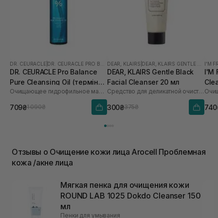
DR. CEURACLE
|
DR. CEURACLE PRO BALANCE
DEAR, KLAIRS
|
DEAR, KLAIRS GENTLE BLACK
I'M 
DR. CEURACLE Pro Balance
DEAR, KLAIRS Gentle Black
I'M
Pure Cleansing Oil (термін
Facial Cleanser 20 мл
Cle
Очищающее гидрофильное масло с пробиотиками
Средство для деликатной очистки лица
Очищ
до 01.27р.) 155 мл
709₴
300₴
740
1 090₴
375₴
Отзывы о Очищение кожи лица Arocell Проблемная
кожа /акне лица
Мягкая пенка для очищения кожи
ROUND LAB 1025 Dokdo Cleanser 150
мл
Пенки для умывания