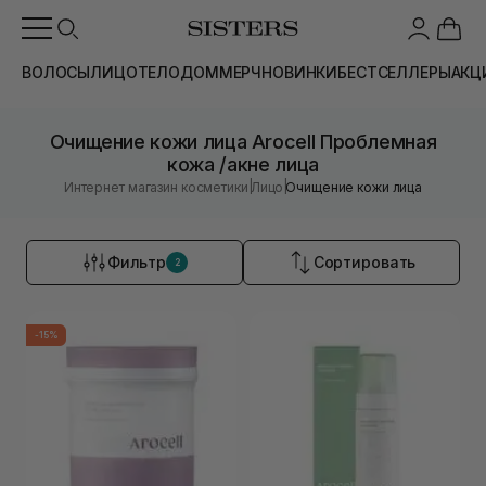
ВОЛОСЫ
ЛИЦО
ТЕЛО
ДОМ
МЕРЧ
НОВИНКИ
БЕСТСЕЛЛЕРЫ
АКЦ
Очищение кожи лица Arocell Проблемная
кожа /акне лица
|
|
Интернет магазин косметики
Лицо
Очищение кожи лица
Фильтр
Сортировать
2
-15%