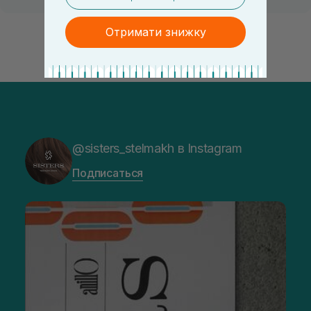
Отримати знижку
@sisters_stelmakh в Instagram
Подписаться