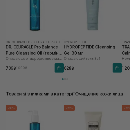
DR. CEURACLE
|
DR. CEURACLE PRO BALANCE
HYDROPEPTIDE
TRAN
DR. CEURACLE Pro Balance
HYDROPEPTIDE Cleansing
TRA
Pure Cleansing Oil (термін
Gel 30 мл
Cal
Очищающее гидрофильное масло с пробиотиками
Очищающий гель 3в1
до 01.27р.) 155 мл
мл
709₴
628₴
1 2
1 090₴
Товари зі знижками в категорії Очищение кожи лица
-35%
-20%
-20