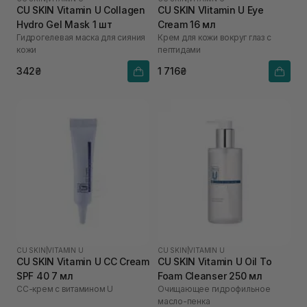
CU SKIN Vitamin U Collagen
CU SKIN VIitamin U Eye
Hydro Gel Mask 1 шт
Cream 16 мл
Гидрогелевая маска для сияния
Крем для кожи вокруг глаз с
кожи
пептидами
342₴
1 716₴
CU SKIN
|
VITAMIN U
CU SKIN
|
VITAMIN U
CU SKIN Vitamin U CC Cream
CU SKIN Vitamin U Oil To
SPF 40 7 мл
Foam Cleanser 250 мл
СС-крем с витамином U
Очищающее гидрофильное
масло-пенка