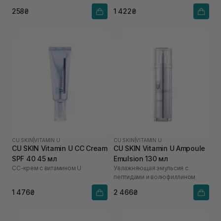
258₴
1 422₴
CU SKIN
|
VITAMIN U
CU SKIN
|
VITAMIN U
CU SKIN Vitamin U CC Cream
CU SKIN Vitamin U Ampoule
SPF 40 45 мл
Emulsion 130 мл
СС-крем с витамином U
Увлажняющая эмульсия с
пептидами и волюфиллином
1 476₴
2 466₴