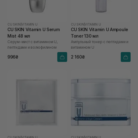
CU SKIN
|
VITAMIN U
CU SKIN
|
VITAMIN U
CU SKIN Vitamin U Serum
CU SKIN Vitamin U Ampoule
Mist 48 мл
Toner 130 мл
Серум-мист с витамином U,
Ампульный тонер с пептидами и
пептидами и волюфилином
витамином U
996₴
2 160₴
CU SKIN
|
VITAMIN U
CU SKIN
|
VITAMIN U