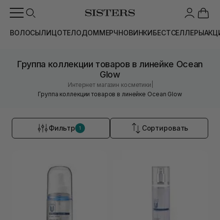
ВОЛОСЫ
ЛИЦО
ТЕЛО
ДОМ
МЕРЧ
НОВИНКИ
БЕСТСЕЛЛЕРЫ
АКЦ
Группа коллекции товаров в линейке Ocean
Glow
|
Интернет магазин косметики
Группа коллекции товаров в линейке Ocean Glow
Фильтр
Сортировать
1