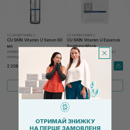
CU SKIN
|
VITAMIN U
CU SKIN
|
VITAMIN U
CU SKIN Vitamin U Serum 60
CU SKIN Vitamin U Essence
мл
Soothing Mask
Антивікова сироватка з
Восстанавливающая маска с
пептидами та вітаміном U
витамином U
2 208₴
186₴
Показать больше
←
1
2
→
ОТРИМАЙ ЗНИЖКУ
НА ПЕРШЕ ЗАМОВЛЕНЯ