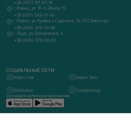
+38 (097) 101-97-16
г. Ровно, ул. 16-го Июля, 15
+38 (097) 544-61-44
г. Ровно, ул. Кулика и Гудачека, 23 (ТЦ Экватор)
+38 (068) 209-34-88
г. Луцк, ул. Винниченка, 4
+38 (098) 076-60-62
СОЦИАЛЬНЫЕ СЕТИ
Sisters Hair
Sisters Skin
Distribution
Cosmetology
Загружайте мобильное приложение