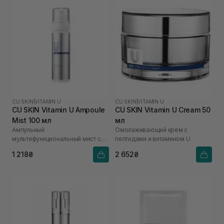
CU SKIN
|
VITAMIN U
CU SKIN
|
VITAMIN U
CU SKIN Vitamin U Ampoule
CU SKIN Vitamin U Cream 50
Mist 100 мл
мл
Ампульный
Омолаживающий крем с
мультифункциональный мист с
пептидами и витамином U
витамином U
1 218₴
2 652₴