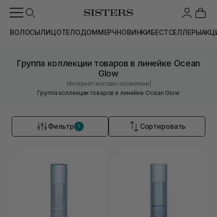
ВОЛОСЫ
ЛИЦО
ТЕЛО
ДОМ
МЕРЧ
НОВИНКИ
БЕСТСЕЛЛЕРЫ
АКЦ
Группа коллекции товаров в линейке Ocean
Glow
|
Интернет магазин косметики
Группа коллекции товаров в линейке Ocean Glow
Фильтр
Сортировать
1