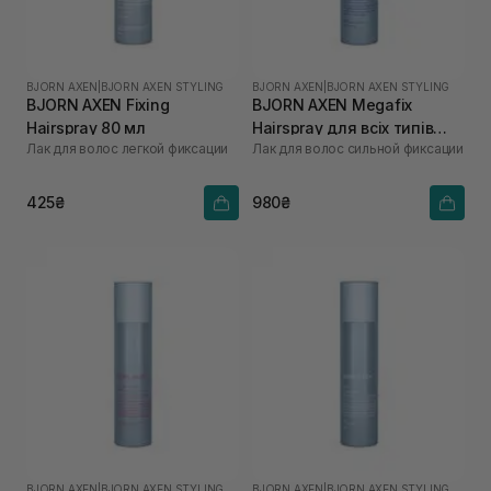
BJORN AXEN
|
BJORN AXEN STYLING
BJORN AXEN
|
BJORN AXEN STYLING
BJORN AXEN Fixing
BJORN AXEN Megafix
Hairspray 80 мл
Hairspray для всіх типів
Лак для волос легкой фиксации
Лак для волос сильной фиксации
волосся 250 мл
425₴
980₴
BJORN AXEN
|
BJORN AXEN STYLING
BJORN AXEN
|
BJORN AXEN STYLING