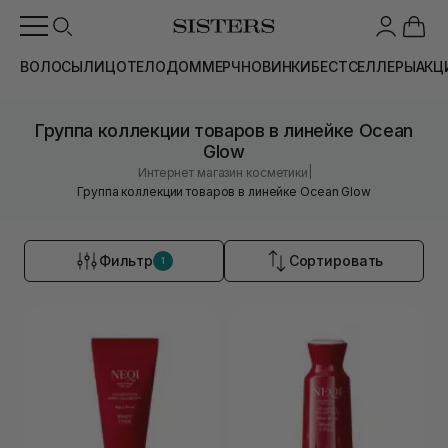
ВОЛОСЫ
ЛИЦО
ТЕЛО
ДОМ
МЕРЧ
НОВИНКИ
БЕСТСЕЛЛЕРЫ
АКЦ
Группа коллекции товаров в линейке Ocean
Glow
|
Интернет магазин косметики
Группа коллекции товаров в линейке Ocean Glow
Фильтр
Сортировать
1