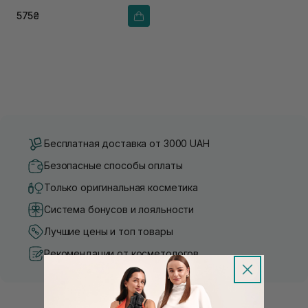
575₴
Бесплатная доставка от 3000 UAH
Безопасные способы оплаты
Только оригинальная косметика
Система бонусов и лояльности
Лучшие цены и топ товары
Рекомендации от косметологов