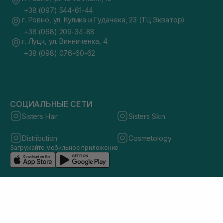
+38 (097) 544-61-44
г. Ровно, ул. Кулика и Гудачека, 23 (ТЦ Экватор)
+38 (068) 209-34-88
г. Луцк, ул. Винниченка, 4
+38 (098) 076-60-62
СОЦИАЛЬНЫЕ СЕТИ
Sisters Hair
Sisters Skin
Distribution
Cosmetology
Загружайте мобильное приложение
© 2026 sisters.co.ua. Все права защищены