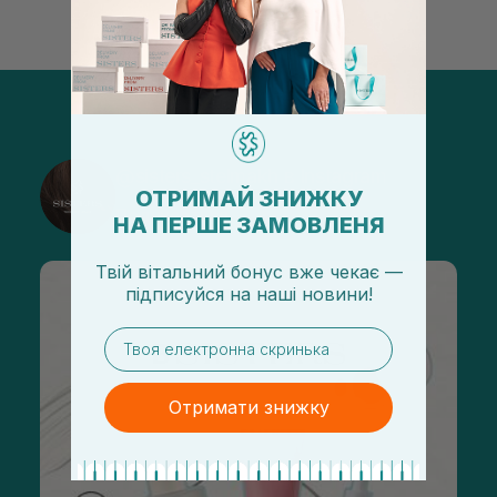
@sisters_stelmakh в Instagram
ОТРИМАЙ ЗНИЖКУ
Подписаться
НА ПЕРШЕ ЗАМОВЛЕНЯ
Твій вітальний бонус вже чекає —
підписуйся
на
наші новини!
email
Отримати знижку