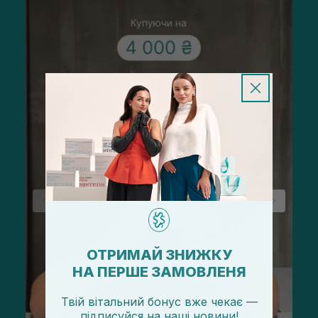
ОТРИМАЙ ЗНИЖКУ
НА ПЕРШЕ ЗАМОВЛЕНЯ
Твій вітальний бонус вже чекає —
підписуйся
на
наші новини!