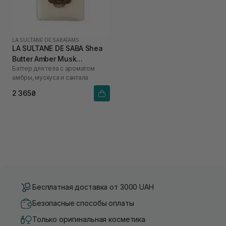
LA SULTANE DE SABA
|
AMS
LA SULTANE DE SABA Shea
Butter Amber Musk
Баттер для тела с ароматом
Sandalwood 300 мл
амбры, мускуса и сантала
2 365₴
Бесплатная доставка от 3000 UAH
Безопасные способы оплаты
Только оригинальная косметика