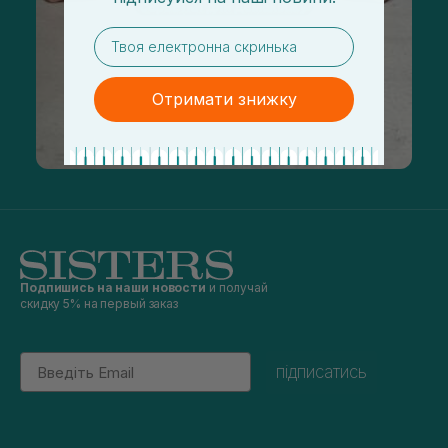
email
Отримати знижку
Подпишись на наши новости
и получай
скидку 5% на первый заказ
Email
підписатись