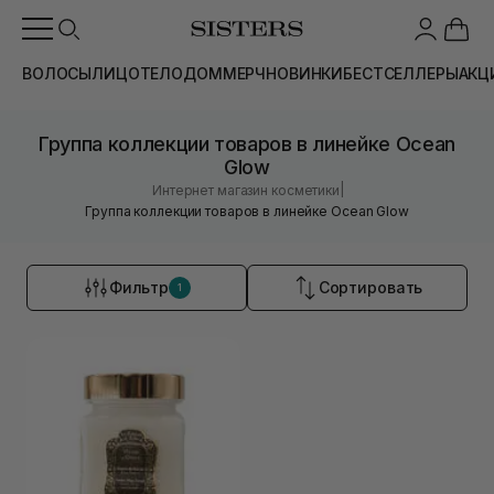
ВОЛОСЫ
ЛИЦО
ТЕЛО
ДОМ
МЕРЧ
НОВИНКИ
БЕСТСЕЛЛЕРЫ
АКЦ
Группа коллекции товаров в линейке Ocean
Glow
|
Интернет магазин косметики
Группа коллекции товаров в линейке Ocean Glow
Фильтр
Сортировать
1