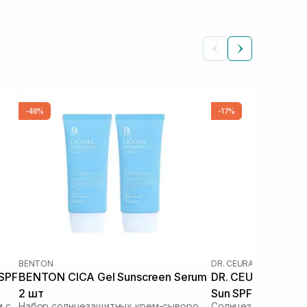
-46%
-17%
BENTON
DR. CEURACLE
|
DR. CEU
 SPF
BENTON CICA Gel Sunscreen Serum
DR. CEURACLE Cic
2 шт
Sun SPF 50+ PA++
Увлажняющий солнцезащитный крем с растительным скваланом
Набор солнцезащитных крем-сывороток
Солнцезащитный ве