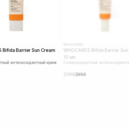
WHOCARES
ifida Barrier Sun Cream
WHOCARES Bifida Barrier Su
10 мл
тный антиоксидантный крем
Солнцезащитный антиоксидантн
209₴
299₴