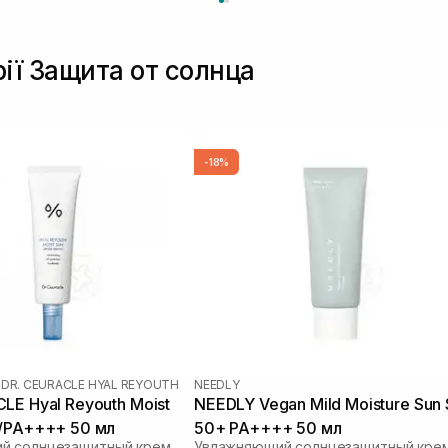
рії Защита от солнца
-18%
|
DR. CEURACLE HYAL REYOUTH
NEEDLY
LE Hyal Reyouth Moist
NEEDLY Vegan Mild Moisture Sun
0/PA++++ 50 мл
50+ PA++++ 50 мл
Увлажняющий солнцезащитный крем для лица с гиалуроновой кислотой