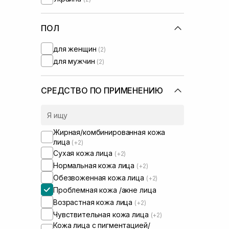
Transparent-Lab
(+2)
UIQ
(+1)
Usolab
ПОЛ
(+1)
WhoCares
для женщин
(2)
для мужчин
(2)
СРЕДСТВО ПО ПРИМЕНЕНИЮ
Жирная/комбинированная кожа
лица
(+2)
Сухая кожа лица
(+2)
Нормальная кожа лица
(+2)
Обезвоженная кожа лица
(+2)
Проблемная кожа /акне лица
Возрастная кожа лица
(+2)
Чувствительная кожа лица
(+2)
Кожа лица с пигментацией/