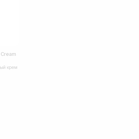
n Cream
ый крем