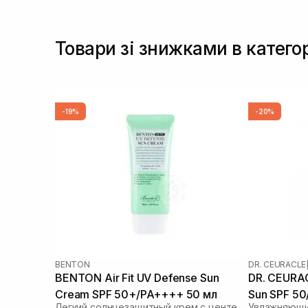
Товари зі знижками в катего
-19%
-20%
BENTON
DR. CEURACLE
BENTON Air Fit UV Defense Sun
DR. CEURAC
Cream SPF 50+/PA++++ 50 мл
Sun SPF 5
Легкий солнцезащитный крем с центеллой