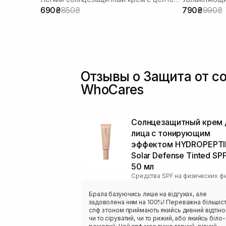
690₴
850₴
790₴
990₴
Отзывы о Защита от с
WhoCares
Солнцезащитный крем 
лица с тонирующим
эффектом HYDROPEPTI
Solar Defense Tinted SP
50 мл
Брала базуючись лише на відгуках, але
задоволена ним на 100%! Переважна більшіс
спф з тоном приймають якийсь дивний відтіно
чи то сіруватий, чи то рижий, або якийсь біло-