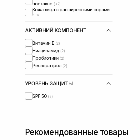
постакне
(+2)
Кожа лица с расширенными порами
(+1)
Кожа лица с нарушенным
барьером
(+2)
АКТИВНИЙ КОМПОНЕНТ
Кожа лица с нарушенным
микробиомом
(+2)
Витамин Е
(2)
Ниацинамид
(2)
Пробиотики
(2)
Ресвератрол
(2)
УРОВЕНЬ ЗАЩИТЫ
SPF 50
(2)
Рекомендованные товары