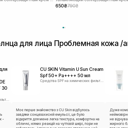
650₴
790₴
олнца для лица Проблемная кожа /а
для
CU SKIN Vitamin U Sun Cream
Spf 50+ Pa++++ 50 мл
Средства SPF на химических фильтрах
DE
F 30
Средства SPF на физических фильтрах
Моє перше знайомство з CU Skin відбулось
Дуже комф
ть
завдяки сонцезахисній емульсії, це було
неймовірно
к -
відкриття для мене легка текстура, комфортна на
не відчува
обличчі, ніяких реакцій на чуттєвій шкірі, пори не
жирного бл