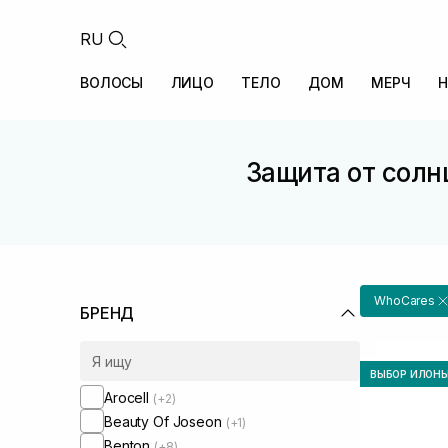
RU
ВОЛОСЫ
ЛИЦО
ТЕЛО
ДОМ
МЕРЧ
Н
Защита от солн
WhoCares
БРЕНД
ВЫБОР ИЛОН
Arocell
(+2)
Beauty Of Joseon
(+1)
Benton
(+8)