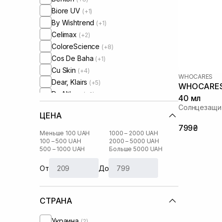
Biore UV
(+1)
By Wishtrend
(+1)
Celimax
(+2)
ColoreScience
(+8)
Cos De Baha
(+1)
Cu Skin
(+4)
WHOCARES
Dear, Klairs
(+5)
WHOCARES B
Dr. Althea
(+2)
40 мл
Dr. Ceuracle
(+8)
Солнцезащи
ЦЕНА
HydroPeptide
(+4)
799₴
I'm From
(+1)
Меньше 100 UAH
1000 – 2000 UAH
Instytutum
100 – 500 UAH
2000 – 5000 UAH
(+1)
500 – 1000 UAH
Больше 5000 UAH
Manyo Factory
(+1)
Medik8
(+1)
От
До
Purito
(+2)
Round Lab
(+3)
СТРАНА
Skin1004
(+4)
Sorted Skin
(+2)
Украина
(2)