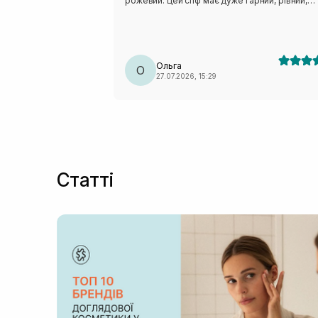
рожевий. Цей спф має дуже гарний, рівний,
напівпрозорий тон, чому я дуже рада! Не ду
люблю на щодень тональні. Не важкий, не
жирнить, не липкий. Просто ідеальний! Буду
купувати ще❤️
Ольга
О
27.07.2026, 15:29
Статті