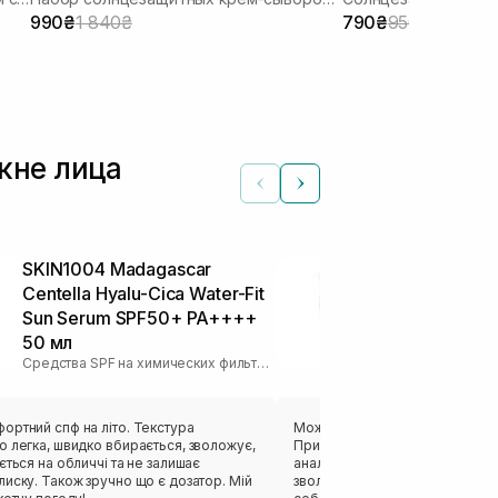
шкіри 50 мл
990₴
1 840₴
790₴
950₴
кне лица
SKIN1004 Madagascar
Легкий сол
Centella Hyalu-Cica Water-Fit
крем TRANS
Sun Serum SPF50+ PA++++
Lightweight 
50 мл
50+ 100 мл
Средства SPF на химических фильтрах
ортний спф на літо. Текстура
Можу співати оди кохання цьо
 легка, швидко вбирається, зволожує,
Приємна молочкова текстура (
ється на обличчі та не залишає
аналогом Needly), надає шкірі
иску. Також зручно що є дозатор. Мій
зволоження,потім макіяж лягає