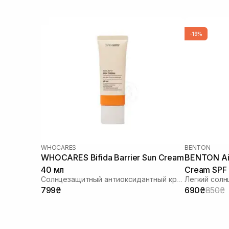
-19%
WHOCARES
BENTON
WHOCARES Bifida Barrier Sun Cream
BENTON Air
40 мл
Cream SPF
Солнцезащитный антиоксидантный крем
799₴
690₴
850₴