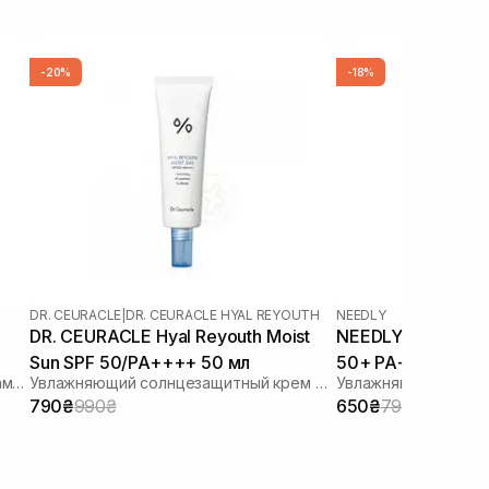
-20%
-18%
DR. CEURACLE
|
DR. CEURACLE HYAL REYOUTH
NEEDLY
DR. CEURACLE Hyal Reyouth Moist
NEEDLY Vegan Mild
Sun SPF 50/PA++++ 50 мл
50+ PA++++ 50 м
Солнцезащитный лосьон с липосомами на стабильных фильтрах
Увлажняющий солнцезащитный крем для лица с гиалуроновой кислотой
790₴
990₴
650₴
790₴