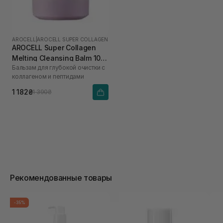
AROCELL
|
AROCELL SUPER COLLAGEN
AROCELL Super Collagen
Melting Cleansing Balm 100
Бальзам для глубокой очистки с
г
коллагеном и пептидами
1 182₴
1 390₴
Рекомендованные товары
-35%