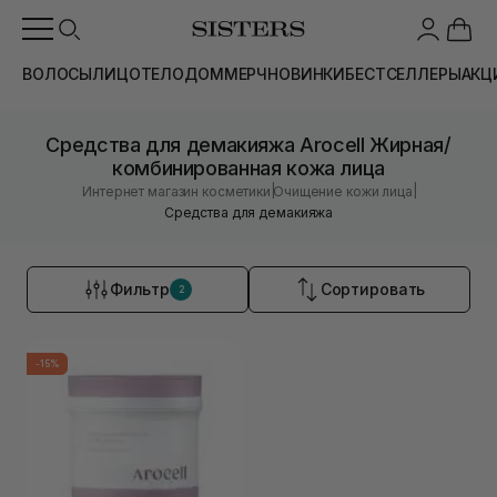
ВОЛОСЫ
ЛИЦО
ТЕЛО
ДОМ
МЕРЧ
НОВИНКИ
БЕСТСЕЛЛЕРЫ
АКЦ
Средства для демакияжа Arocell Жирная/
комбинированная кожа лица
|
|
Интернет магазин косметики
Очищение кожи лица
Средства для демакияжа
Фильтр
Сортировать
2
-15%