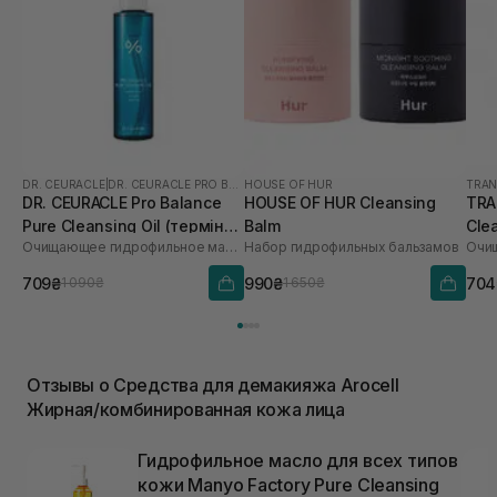
DR. CEURACLE
|
DR. CEURACLE PRO BALANCE
HOUSE OF HUR
TRAN
DR. CEURACLE Pro Balance
HOUSE OF HUR Cleansing
TRA
Pure Cleansing Oil (термін
Balm
Cle
Очищающее гидрофильное масло с пробиотиками
Набор гидрофильных бальзамов
до 01.27р.) 155 мл
709₴
990₴
704
1 090₴
1 650₴
Отзывы о Средства для демакияжа Arocell
Жирная/комбинированная кожа лица
Гидрофильное масло для всех типов
кожи Manyo Factory Pure Cleansing