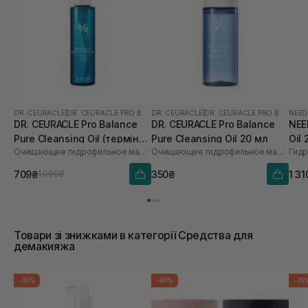
DR. CEURACLE
|
DR. CEURACLE PRO BALANCE
DR. CEURACLE
|
DR. CEURACLE PRO BALANCE
NEED
DR. CEURACLE Pro Balance
DR. CEURACLE Pro Balance
NEE
Pure Cleansing Oil (термін
Pure Cleansing Oil 20 мл
Oil
Очищающее гидрофильное масло с пробиотиками
Очищающее гидрофильное масло с пробиотиками
до 01.27р.) 155 мл
709₴
350₴
1 31
1 090₴
Товари зі знижками в категорії Средства для
демакияжа
-35%
-40%
-25