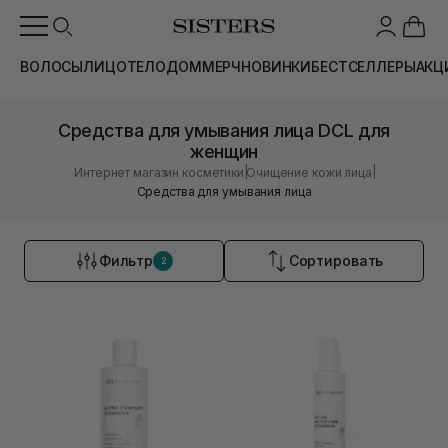
ВОЛОСЫ
ЛИЦО
ТЕЛО
ДОМ
МЕРЧ
НОВИНКИ
БЕСТСЕЛЛЕРЫ
АКЦ
Средства для умывания лица DCL для
женщин
|
|
Интернет магазин косметики
Очищение кожи лица
Средства для умывания лица
Фильтр
Сортировать
2