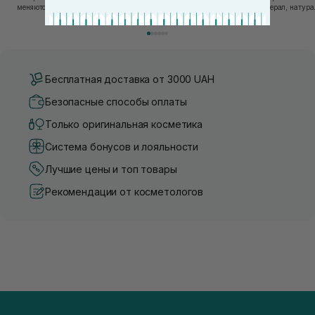
меняются со скоростью света, а рынок популярной
природный минерал, натурал
косметики переполнен новыми предложениями, выбор
имеет множество преимущес
средства для ухода становится настоящим вызовом....
головы, благодаря большому 
Бесплатная доставка от 3000 UAH
Безопасные способы оплаты
Только оригинальная косметика
Система бонусов и лояльности
Лучшие цены и топ товары
Рекомендации от косметологов