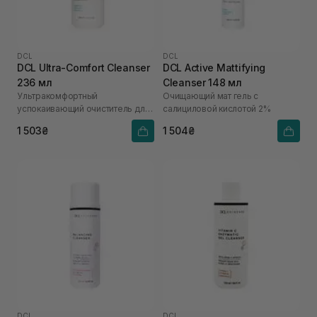
DCL
DCL
DCL Ultra-Comfort Cleanser
DCL Active Mattifying
236 мл
Cleanser 148 мл
Ультракомфортный
Очищающий мат гель с
успокаивающий очиститель для
салициловой кислотой 2%
реактивной кожи
1 503₴
1 504₴
DCL
DCL