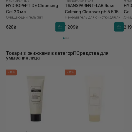
HYDROPEPTIDE
TRANSPARENT-LAB
HYDR
HYDROPEPTIDE Cleansing
TRANSPARENT-LAB Rose
HYD
Gel 30 мл
Calming Cleanser pH 5.5 150
Gel
Очищающий гель 3в1
Нежный гель для очистки для лица
Очищ
мл
628₴
1 209₴
2 1
Товари зі знижками в категорії Средства для
умывания лица
-20%
-20%