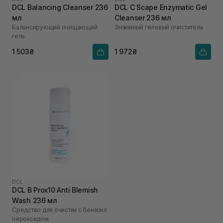
DCL Balancing Cleanser 236
DCL C Scape Enzymatic Gel
мл
Cleanser 236 мл
Балансирующий очищающий
Энзимный гелевый очиститель
гель
1 503₴
1 972₴
DCL
DCL B Prox10 Anti Blemish
Wash 236 мл
Средство для очистки с бензоил
пероксидом