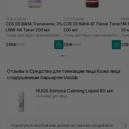
COS DE BAHA
COS DE BAHA
I'M 
COS DE BAHA Tranexamic 3%
COS DE BAHA AT Facial Toner
I'M
LMW HA Toner 200 мл
200 мл
30 
Тонер для лица с транексамовой кислотой
Тонер для лица с азелеиновой кислотой
Тоне
286₴
510₴
338
477₴
850₴
Отзывы о Средства для тонизации лица Кожа лица
с нарушенным барьером Usolab
HUGS Annona Calming Liquid 80 мл
Лосьоны для лица
Користуюся засобом вже деякий час, мені він сподобався.
Ду