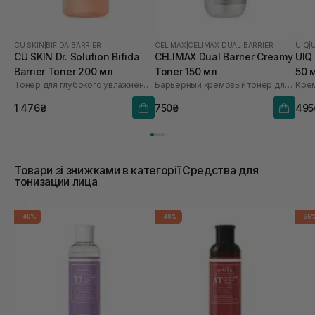
CU SKIN
|
BIFIDA BARRIER
CELIMAX
|
CELIMAX DUAL BARRIER
UIQ
|
CU SKIN Dr. Solution Bifida
CELIMAX Dual Barrier Creamy
UIQ
Barrier Toner 200 мл
Toner 150 мл
50 
Тонер для глубокого увлажнения с лизатом бифидобактерий 85%
Барьерный кремовый тонер для лица
Кре
1 476₴
750₴
495
Товари зі знижками в категорії Средства для
тонизации лица
-40%
-40%
-35