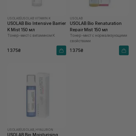
USOLAB
|
USOLAB VITAMIN K
USOLAB
USOLAB Bio Intensive Barrier
USOLAB Bio Renaturation
K Mist 150 мл
Repair Mist 150 мл
Тонер-мист с витамином K
Тонер-мист с нормализующими
свойствами
1 375₴
1 375₴
USOLAB
|
USOLAB_HYALURON
USOLAB Bio Moisturising