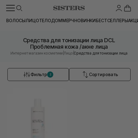
ВОЛОСЫ
ЛИЦО
ТЕЛО
ДОМ
МЕРЧ
НОВИНКИ
БЕСТСЕЛЛЕРЫ
АКЦ
Средства для тонизации лица DCL
Проблемная кожа /акне лица
|
|
Интернет магазин косметики
Лицо
Средства для тонизации лица
Фильтр
Сортировать
2