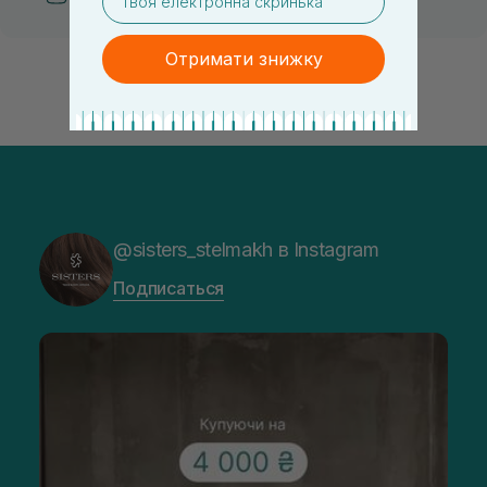
Отримати знижку
@sisters_stelmakh в Instagram
Подписаться