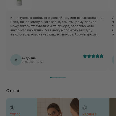
Користуюся засобом вже деякий час, мені він сподобався.
Ду
Влітку використовую його зранку замість крему, ввечері
зв
можу використовувати замість тонера, особливо коли
пр
використовую активи. Має легку молочкову текстуру,
ви
швидко вбирається і не залишає липкості. Аромат трохи
рі
незвичний - нагадує суміш трав:)
Андріяна
А
21.07.2026, 13:55
Статті