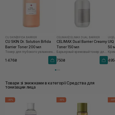
CU SKIN
|
BIFIDA BARRIER
CELIMAX
|
CELIMAX DUAL BARRIER
UIQ
|
CU SKIN Dr. Solution Bifida
CELIMAX Dual Barrier Creamy
UIQ
Barrier Toner 200 мл
Toner 150 мл
50 
Тонер для глубокого увлажнения с лизатом бифидобактерий 85%
Барьерный кремовый тонер для лица
Кре
1 476₴
750₴
495
Товари зі знижками в категорії Средства для
тонизации лица
-40%
-35%
-40