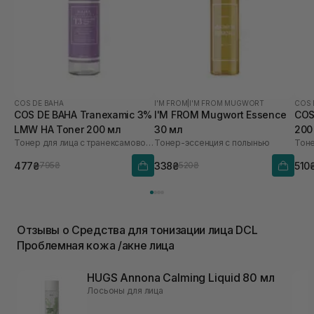
COS DE BAHA
I'M FROM
|
I'M FROM MUGWORT
COS 
COS DE BAHA Tranexamic 3%
I'M FROM Mugwort Essence
COS
LMW HA Toner 200 мл
30 мл
200
Тонер для лица с транексамовой кислотой
Тонер-эссенция с полынью
477₴
338₴
510
795₴
520₴
Отзывы о Средства для тонизации лица DCL
Проблемная кожа /акне лица
HUGS Annona Calming Liquid 80 мл
Лосьоны для лица