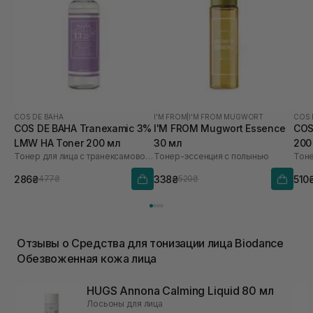
COS DE BAHA
I'M FROM
|
I'M FROM MUGWORT
COS 
COS DE BAHA Tranexamic 3%
I'M FROM Mugwort Essence
COS
LMW HA Toner 200 мл
30 мл
200
Тонер для лица с транексамовой кислотой
Тонер-эссенция с полынью
286₴
338₴
510
477₴
520₴
Отзывы о Средства для тонизации лица Biodance
Обезвоженная кожа лица
HUGS Annona Calming Liquid 80 мл
Лосьоны для лица