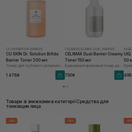
CU SKIN
|
BIFIDA BARRIER
CELIMAX
|
CELIMAX DUAL BARRIER
UIQ
|
CU SKIN Dr. Solution Bifida
CELIMAX Dual Barrier Creamy
UIQ
Barrier Toner 200 мл
Toner 150 мл
50 
Тонер для глубокого увлажнения с лизатом бифидобактерий 85%
Барьерный кремовый тонер для лица
Кре
1 476₴
750₴
495
Товари зі знижками в категорії Средства для
тонизации лица
-40%
-35%
-40