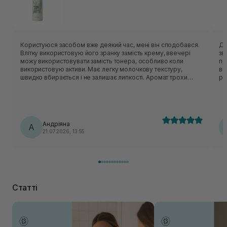
Користуюся засобом вже деякий час, мені він сподобався.
Ду
Влітку використовую його зранку замість крему, ввечері
зв
можу використовувати замість тонера, особливо коли
пр
використовую активи. Має легку молочкову текстуру,
ви
швидко вбирається і не залишає липкості. Аромат трохи
рі
незвичний - нагадує суміш трав:)
Андріяна
А
21.07.2026, 13:55
Статті