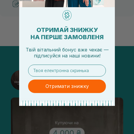
Рекомендации от косметологов
ОТРИМАЙ ЗНИЖКУ
НА ПЕРШЕ ЗАМОВЛЕНЯ
Твій вітальний бонус вже чекає —
підписуйся
на
наші новини!
email
@sisters_stelmakh в Instagram
Подписаться
Отримати знижку