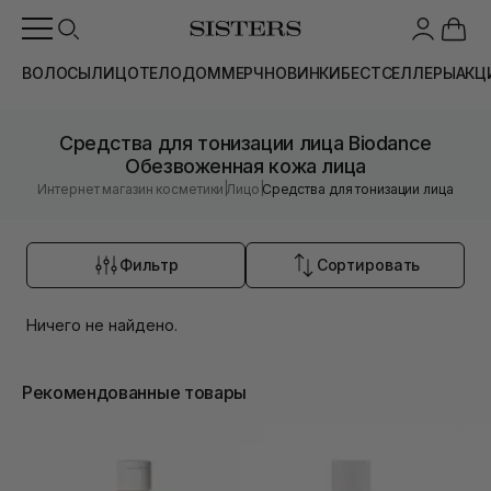
ВОЛОСЫ
ЛИЦО
ТЕЛО
ДОМ
МЕРЧ
НОВИНКИ
БЕСТСЕЛЛЕРЫ
АКЦ
Средства для тонизации лица Biodance
Обезвоженная кожа лица
|
|
Интернет магазин косметики
Лицо
Средства для тонизации лица
Фильтр
Сортировать
Ничего не найдено.
Рекомендованные товары