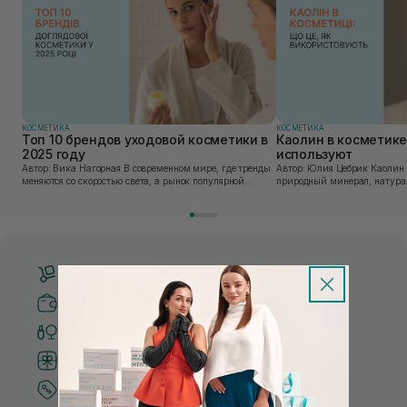
КОСМЕТИКА
КОСМЕТИКА
Топ 10 брендов уходовой косметики в
Каолин в косметике:
2025 году
используют
Автор: Вика Нагорная В современном мире, где тренды
Автор: Юлия Цебрик Каолин в косметологии – это
меняются со скоростью света, а рынок популярной
природный минерал, натурал
косметики переполнен новыми предложениями, выбор
имеет множество преимущес
средства для ухода становится настоящим вызовом....
головы, благодаря большому 
Бесплатная доставка от 3000 UAH
Безопасные способы оплаты
Только оригинальная косметика
Система бонусов и лояльности
Лучшие цены и топ товары