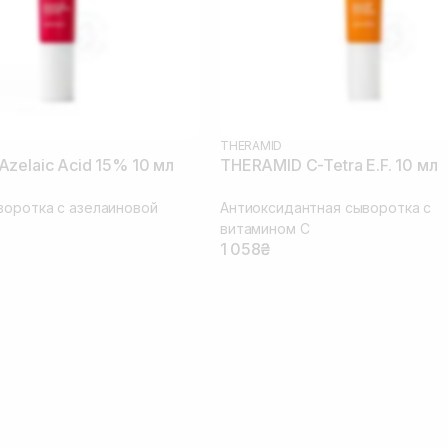
THERAMID
zelaic Acid 15% 10 мл
THERAMID C-Tetra E.F. 10 мл
воротка с азелаиновой
Антиоксидантная сыворотка с
витамином C
1 058₴