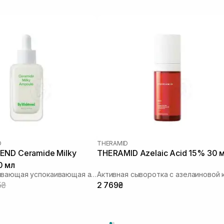
D
THERAMID
END Ceramide Milky
THERAMID Azelaic Acid 15% 30 
0 мл
Восстанавливающая успокаивающая ампула для лица
5₴
2 769₴