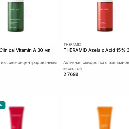
THERAMID
inical Vitamin A 30 мл
THERAMID Azelaic Acid 15% 
с высококонцентрированным
Активная сыворотка с азелаино
A
кислотой
2 769₴
НЫ