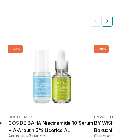
-53%
-20%
COS DE BAHA
BY WISHTREND
|
VITAMI
+
COS DE BAHA Niacinamide 10 Serum
BY WISHTREND Po
+ A-Arbutin 5% Licorice AL
Bakuchiol Serum 1
Акционный набор
Сыворотка с бакуч