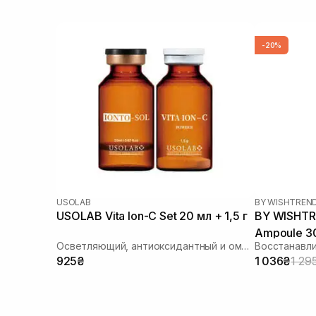
-20%
USOLAB
BY WISHTREN
USOLAB Vita Ion-C Set 20 мл + 1,5 г
BY WISHTR
Ampoule 3
Осветляющий, антиоксидантный и омолаживающий набор
925₴
1 036₴
1 29