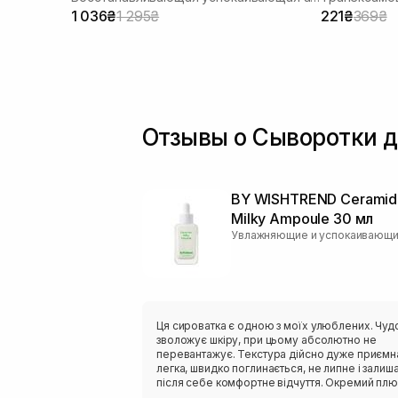
1 036₴
1 295₴
221₴
369₴
Отзывы о Сыворотки д
BY WISHTREND Ceramid
Milky Ampoule 30 мл
Ця сироватка є одною з моїх улюблених. Чуд
зволожує шкіру, при цьому абсолютно не
перевантажує. Текстура дійсно дуже приємн
легка, швидко поглинається, не липне і залиш
після себе комфортне відчуття. Окремий плю
це склад. Сироватка містить кераміди, сквала