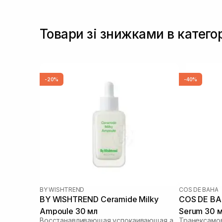
Товари зі знижками в катего
-20%
-40%
BY WISHTREND
COS DE BAHA
BY WISHTREND Ceramide Milky
COS DE BA
Ampoule 30 мл
Serum 30 
Восстанавливающая успокаивающая ампула для лица
Транексамо