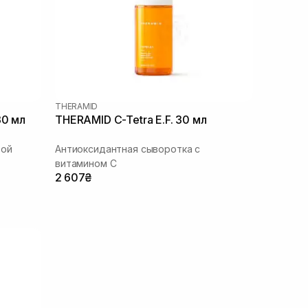
THERAMID
30 мл
THERAMID C-Tetra E.F. 30 мл
вой
Антиоксидантная сыворотка с
витамином C
2 607₴