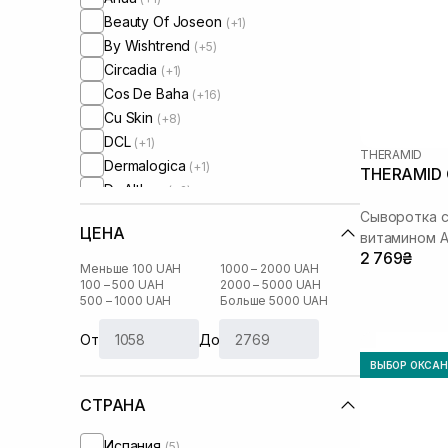
Beauty Of Joseon
(+1)
By Wishtrend
(+5)
Circadia
(+1)
Cos De Baha
(+16)
Cu Skin
(+8)
DCL
(+1)
THERAMID
Dermalogica
(+1)
THERAMID Cl
Dr. Althea
(+2)
Dr. Ceuracle
(+6)
Сыворотка 
ЦЕНА
Dr.Reju-All
витамином 
(+2)
2 769₴
Geek and Gorgeous
(+5)
Меньше 100 UAH
1000 – 2000 UAH
I'm From
100 – 500 UAH
2000 – 5000 UAH
(+2)
500 – 1000 UAH
Больше 5000 UAH
IS Clinical
(+3)
Instytutum
(+3)
От
До
Js Derma
(+2)
ВЫБОР ОКСА
Lalarecipe
(+3)
СТРАНА
Manyo Factory
(+6)
Medicube
(+10)
Испания
(5)