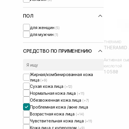
Medik8
(+9)
Melume
(+3)
Needly
ПОЛ
(+7)
Perolite
(+3)
для женщин
(5)
Purito
(+1)
для мужчин
(1)
Question and Answer
(+2)
THERAMID
Round Lab
(+1)
THERAMID A
Skin&Lab
(+1)
СРЕДСТВО ПО ПРИМЕНЕНИЮ
Theramid
Активная сы
Transparent-Lab
(+3)
кислотой
UIQ
(+2)
1 058₴
Жирная/комбинированная кожа
Usolab
(+3)
лица
(+9)
WhoCares
(+1)
Сухая кожа лица
(+12)
Нормальная кожа лица
(+11)
Обезвоженная кожа лица
(+7)
Проблемная кожа /акне лица
Возрастная кожа лица
(+14)
Чувствительная кожа лица
(+11)
Кожа лица с куперозом
(+9)