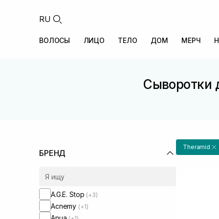
RU
ВОЛОСЫ
ЛИЦО
ТЕЛО
ДОМ
МЕРЧ
Н
Сыворотки д
Theramid
БРЕНД
A.G.E. Stop
(+3)
Acnemy
(+1)
Anua
(+1)