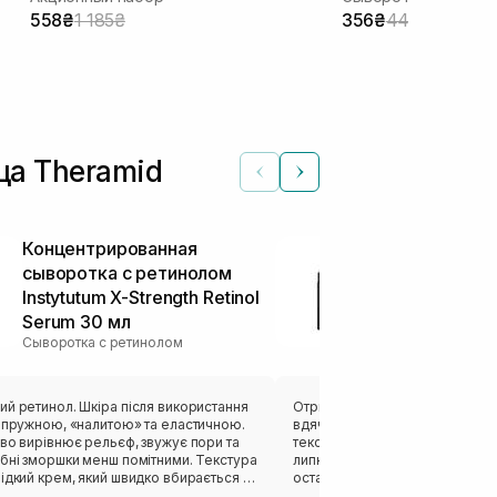
558₴
1 185₴
356₴
445₴
ца Theramid
Концентрированная
Антивозрас
сыворотка с ретинолом
MEDIK8 Liqui
Instytutum X-Strength Retinol
Advanced MP
Serum 30 мл
мл
Сыворотка с ретинолом
Другие сыворот
й ретинол. Шкіра після використання
Отримала в подарунок пробник
ш пружною, «налитою» та еластичною.
вдячна дівчатам. Сиворотка м
во вирівнює рельєф, звужує пори та
текстури, швидко впитується, 
ібні зморшки менш помітними. Текстура
липкості. Шкіра стає мʼякою та пружною. Поки
ідкий крем, який швидко вбирається і
остаточно не можу сказати чи 
 відчуття липкості. Завдяки сквалану та
повнорозмір за таку вартість, 