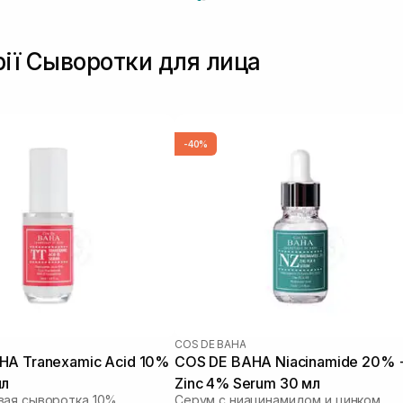
рії Сыворотки для лица
-40%
COS DE BAHA
HA Tranexamic Acid 10%
COS DE BAHA Niacinamide 20% 
мл
Zinc 4% Serum 30 мл
вая сыворотка 10%
Серум с ниацинамидом и цинком