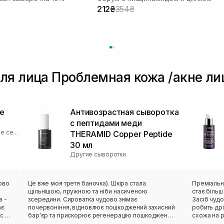
212₴
354₴
ля лица Проблемная кожа /акне ли
e
Антивозрастная сыворотка
с пептидами меди
Увлажняющие и успокаивающие серумы
THERAMID Copper Peptide
30 мл
Другие сыворотки
ово
Це вже моя третя баночка). Шкіра стала
Преміальни
щільнішою, пружною та ніби насиченою
стає біль
а -
зсередини. Сироватка чудово знімає
Засіб чудо
ає
почервоніння, відновлює пошкоджений захисний
робить др
с -
бар'єр та прискорює регенерацію пошкоджень.
схожа на р
н,
Але потрібно використовувати тривало, не
не залишає