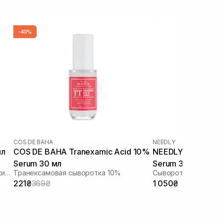
-40%
COS DE BAHA
NEEDLY
мл
COS DE BAHA Tranexamic Acid 10%
NEEDLY Azelaic Ac
Serum 30 мл
Serum 30 мл
Активная сыворотка с азелаиновой кислотой
Транексамовая сыворотка 10%
221₴
369₴
1 050₴