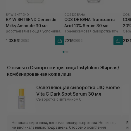
BY WISHTREND
COS DE BAHA
COS 
BY WISHTREND Ceramide
COS DE BAHA Tranexamic
COS
Milky Ampoule 30 мл
Acid 10% Serum 30 мл
20%
Восстанавливающая успокаивающая ампула для лица
Транексамовая сыворотка 10%
Серу
1 036₴
221₴
212
1 295₴
369₴
Отзывы о Сыворотки для лица Instytutum Жирная/
комбинированная кожа лица
Осветляющая сыворотка UIQ Biome
Vita C Dark Spot Serum 30 мл
Сыворотка с витамином С
Непогана сироватка, легенька текстура, прозора. Не липне,
Ба
не викликала ніяких подразнень. Стосовно освітлення і
ні