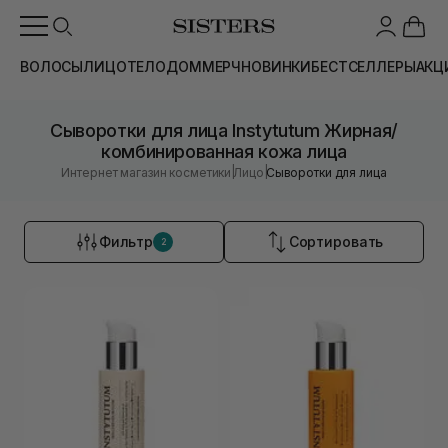
ВОЛОСЫ
ЛИЦО
ТЕЛО
ДОМ
МЕРЧ
НОВИНКИ
БЕСТСЕЛЛЕРЫ
АКЦ
Сыворотки для лица Instytutum Жирная/
комбинированная кожа лица
|
|
Интернет магазин косметики
Лицо
Сыворотки для лица
Фильтр
Сортировать
2