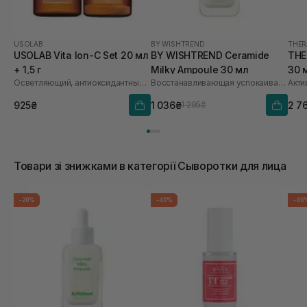
USOLAB
BY WISHTREND
THER
USOLAB Vita Ion-C Set 20 мл
BY WISHTREND Ceramide
THE
+ 1,5 г
Milky Ampoule 30 мл
30 
Осветляющий, антиоксидантный и омолаживающий набор
Восстанавливающая успокаивающая ампула для лица
925₴
1 036₴
2 7
1 295₴
Товари зі знижками в категорії Сыворотки для лица
-20%
-40%
-40