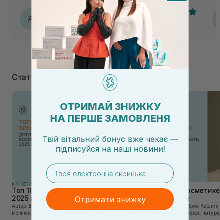
вже чекаю на оновлену формулу, по опису вона теж мала
би підійти моїй шкірі🥹
Андріяна
А
04.08.2026, 20:30
Статті
ОТРИМАЙ ЗНИЖКУ
НА ПЕРШЕ ЗАМОВЛЕНЯ
Твій вітальний бонус вже чекає —
підписуйся
на
наші новини!
email
КОСМЕТИКА
КОСМЕТИКА
Топ 10 брендов уходовой косметики в
Каолин в косметике:
2025 году
используют
Отримати знижку
Автор: Вика Нагорная В современном мире, где тренды
Автор: Юлия Цебрик Каолин в косметологии – это
меняются со скоростью света, а рынок популярной
природный минерал, натурал
косметики переполнен новыми предложениями, выбор
имеет множество преимущес