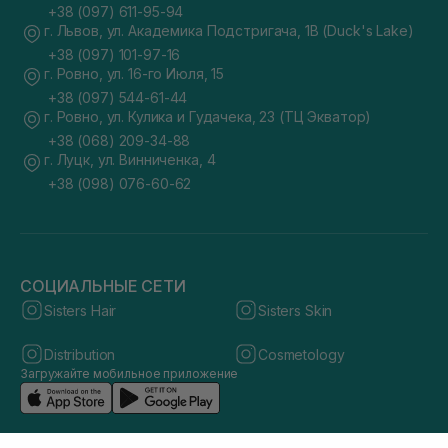
+38 (097) 611-95-94
г. Львов, ул. Академика Подстригача, 1В (Duck's Lake)
+38 (097) 101-97-16
г. Ровно, ул. 16-го Июля, 15
+38 (097) 544-61-44
г. Ровно, ул. Кулика и Гудачека, 23 (ТЦ Экватор)
+38 (068) 209-34-88
г. Луцк, ул. Винниченка, 4
+38 (098) 076-60-62
СОЦИАЛЬНЫЕ СЕТИ
Sisters Hair
Sisters Skin
Distribution
Cosmetology
Загружайте мобильное приложение