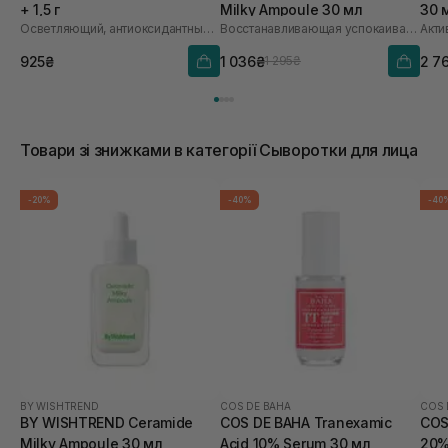
+ 1,5 г
Milky Ampoule 30 мл
30 
Осветляющий, антиоксидантный и омолаживающий набор
Восстанавливающая успокаивающая ампула для лица
925₴
1 036₴
2 7
1 295₴
Товари зі знижками в категорії Сыворотки для лица
-20%
-40%
-40
BY WISHTREND
COS DE BAHA
COS 
BY WISHTREND Ceramide
COS DE BAHA Tranexamic
COS
Milky Ampoule 30 мл
Acid 10% Serum 30 мл
20%