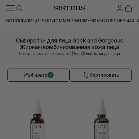
ВОЛОСЫ
ЛИЦО
ТЕЛО
ДОМ
МЕРЧ
НОВИНКИ
БЕСТСЕЛЛЕРЫ
АКЦ
Сыворотки для лица Geek and Gorgeous
Жирная/комбинированная кожа лица
|
|
Интернет магазин косметики
Лицо
Сыворотки для лица
Фильтр
Сортировать
2