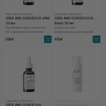
GEEK AND GORGEOUS
GEEK AND GORGEOUS
GEEK AND GORGEOUS aPAD
GEEK AND GORGEOUS B-
30 мл
Bomb 30 мл
Выравнивающая сыворотка с
Сыворотка для
20% азелаиновой кислотой
комбинированной и жирной
кожи с 10% ниацинамидом
595₴
455₴
GEEK AND GORGEOUS
GEEK AND GORGEOUS
GEEK AND GORGEOUS
GEEK AND GORGEOUS A-