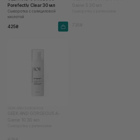
Porefectly Clear 30 мл
Game 5 30 мл
Сыворотка с салициловой
Сыворотка с ретиналем
кислотой
735₴
425₴
GEEK AND GORGEOUS
GEEK AND GORGEOUS A-
Game 10 30 мл
Сыворотка с ретиналем
975₴