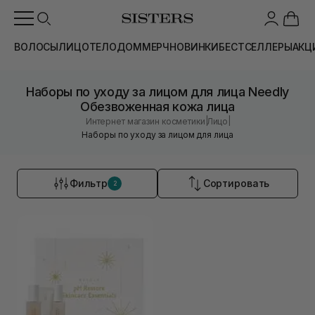
ВОЛОСЫ
ЛИЦО
ТЕЛО
ДОМ
МЕРЧ
НОВИНКИ
БЕСТСЕЛЛЕРЫ
АКЦ
Наборы по уходу за лицом для лица Needly
Обезвоженная кожа лица
|
|
Интернет магазин косметики
Лицо
Наборы по уходу за лицом для лица
Фильтр
Сортировать
2