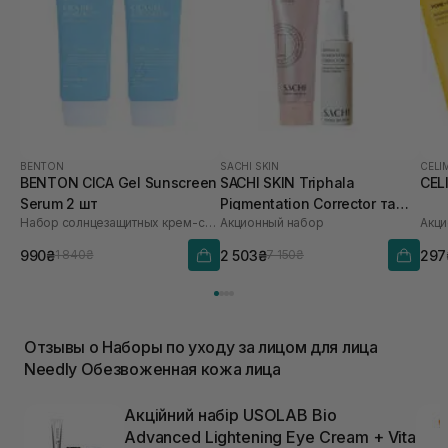
BENTON
SACHI SKIN
CELI
BENTON CICA Gel Sunscreen
SACHI SKIN Triphala
CEL
Serum 2 шт
Pigmentation Corrector та
Набор солнцезащитных крем-сывороток
Акционный набор
Акци
Saffron Luminous Cleanser
990₴
2 503₴
297
1 840₴
7 150₴
Отзывы о Наборы по уходу за лицом для лица
Needly Обезвоженная кожа лица
Акційний набір USOLAB Bio
Advanced Lightening Eye Cream + Vita