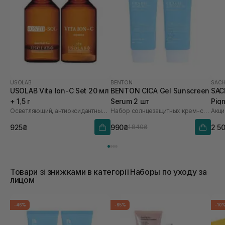
USOLAB
BENTON
SACH
USOLAB Vita Ion-C Set 20 мл
BENTON CICA Gel Sunscreen
SAC
+ 1,5 г
Serum 2 шт
Pig
Осветляющий, антиоксидантный и омолаживающий набор
Набор солнцезащитных крем-сывороток
Акци
Saf
925₴
990₴
2 5
1 840₴
Товари зі знижками в категорії Наборы по уходу за
лицом
-46%
-65%
-10