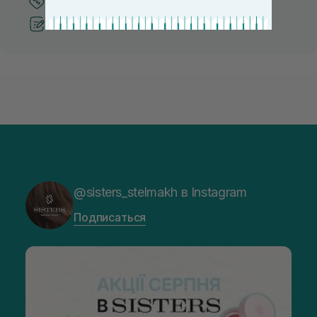
Лучшие цены и топ товары
Рекомендации от косметологов
@sisters_stelmakh в Instagram
Подписаться