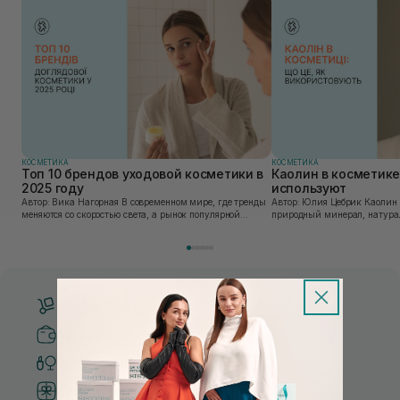
КОСМЕТИКА
КОСМЕТИКА
Топ 10 брендов уходовой косметики в
Каолин в косметике:
2025 году
используют
Автор: Вика Нагорная В современном мире, где тренды
Автор: Юлия Цебрик Каолин в косметологии – это
меняются со скоростью света, а рынок популярной
природный минерал, натурал
косметики переполнен новыми предложениями, выбор
имеет множество преимущес
средства для ухода становится настоящим вызовом....
головы, благодаря большому 
Бесплатная доставка от 3000 UAH
Безопасные способы оплаты
Только оригинальная косметика
Система бонусов и лояльности