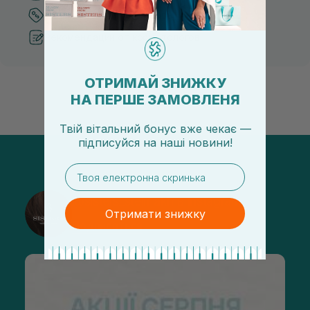
Лучшие цены и топ товары
Рекомендации от косметологов
ОТРИМАЙ ЗНИЖКУ
НА ПЕРШЕ ЗАМОВЛЕНЯ
Твій вітальний бонус вже чекає —
підписуйся
на
наші новини!
email
@sisters_stelmakh в Instagram
Отримати знижку
Подписаться