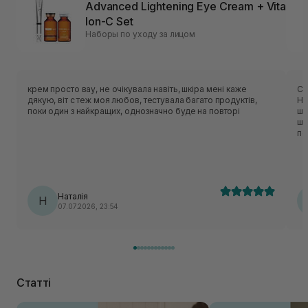
Advanced Lightening Eye Cream + Vita
Ion-C Set
Наборы по уходу за лицом
крем просто вау, не очікувала навіть, шкіра мені каже
Су
дякую, віт с теж моя любов, тестувала багато продуктів,
Ні
поки один з найкращих, однозначно буде на повторі
шк
шк
по
Наталія
Н
07.07.2026, 23:54
Статті