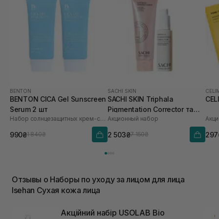
BENTON
SACHI SKIN
CELI
BENTON CICA Gel Sunscreen
SACHI SKIN Triphala
CEL
Serum 2 шт
Pigmentation Corrector та
Набор солнцезащитных крем-сывороток
Акционный набор
Акци
Saffron Luminous Cleanser
990₴
2 503₴
297
1 840₴
7 150₴
Отзывы о Наборы по уходу за лицом для лица
Isehan Сухая кожа лица
Акційний набір USOLAB Bio