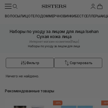
ВОЛОСЫ
ЛИЦО
ТЕЛО
ДОМ
МЕРЧ
НОВИНКИ
БЕСТСЕЛЛЕРЫ
АКЦ
Наборы по уходу за лицом для лица Isehan
Сухая кожа лица
|
|
Интернет магазин косметики
Лицо
Наборы по уходу за лицом для лица
Фильтр
Сортировать
Ничего не найдено.
Рекомендованные товары
-46%
-65