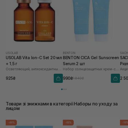
USOLAB
BENTON
SACH
USOLAB Vita Ion-C Set 20 мл
BENTON CICA Gel Sunscreen
SAC
+ 1,5 г
Serum 2 шт
Pig
Осветляющий, антиоксидантный и омолаживающий набор
Набор солнцезащитных крем-сывороток
Акци
Saf
925₴
990₴
2 5
1 840₴
Товари зі знижками в категорії Наборы по уходу за
лицом
-46%
-65%
-10