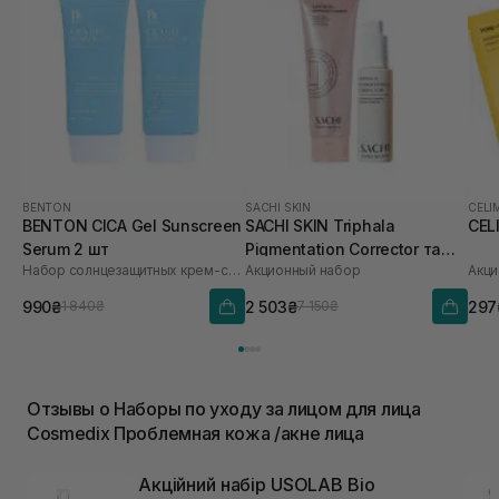
BENTON
SACHI SKIN
CELI
BENTON CICA Gel Sunscreen
SACHI SKIN Triphala
CEL
Serum 2 шт
Pigmentation Corrector та
Набор солнцезащитных крем-сывороток
Акционный набор
Акци
Saffron Luminous Cleanser
990₴
2 503₴
297
1 840₴
7 150₴
Отзывы о Наборы по уходу за лицом для лица
Cosmedix Проблемная кожа /акне лица
Акційний набір USOLAB Bio