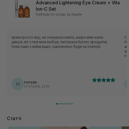
Advanced Lightening Eye Cream + Vita
Ion-C Set
Наборы по уходу за лицом
крем просто вау, не очікувала навіть, шкіра мені каже
Су
дякую, віт с теж моя любов, тестувала багато продуктів,
Ні
поки один з найкращих, однозначно буде на повторі
шк
шк
по
Наталія
Н
07.07.2026, 23:54
Статті