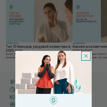
КОСМЕТИКА
КОСМЕТИКА
Топ 10 брендов уходовой косметики в
Каолин в косметике:
2025 году
используют
Автор: Вика Нагорная В современном мире, где тренды
Автор: Юлия Цебрик Каолин в косметологии – это
меняются со скоростью света, а рынок популярной
природный минерал, натурал
косметики переполнен новыми предложениями, выбор
имеет множество преимущес
средства для ухода становится настоящим вызовом....
головы, благодаря большому 
Бесплатная доставка от 3000 UAH
Безопасные способы оплаты
Только оригинальная косметика
Система бонусов и лояльности