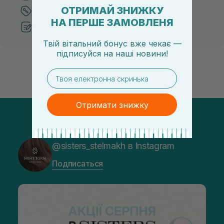
ОТРИМАЙ ЗНИЖКУ
Лучшие цены и топ товары
НА ПЕРШЕ ЗАМОВЛЕНЯ
Рекомендации от косметологов
Твій вітальний бонус вже чекає —
підписуйся
на
наші новини!
email
Отримати знижку
@sisters_stelmakh в Instagram
Подписаться