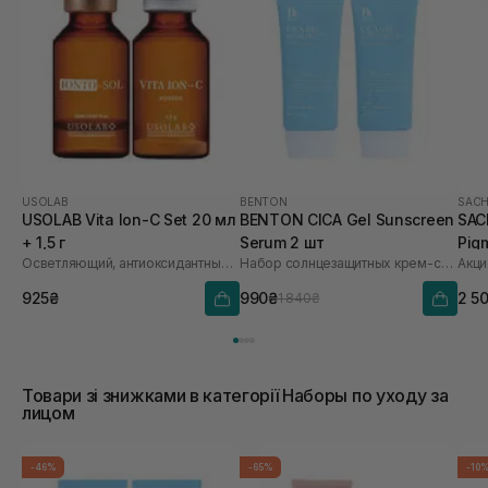
USOLAB
BENTON
SACH
USOLAB Vita Ion-C Set 20 мл
BENTON CICA Gel Sunscreen
SAC
+ 1,5 г
Serum 2 шт
Pig
Осветляющий, антиоксидантный и омолаживающий набор
Набор солнцезащитных крем-сывороток
Акци
Saf
925₴
990₴
2 5
1 840₴
Товари зі знижками в категорії Наборы по уходу за
лицом
-46%
-65%
-10