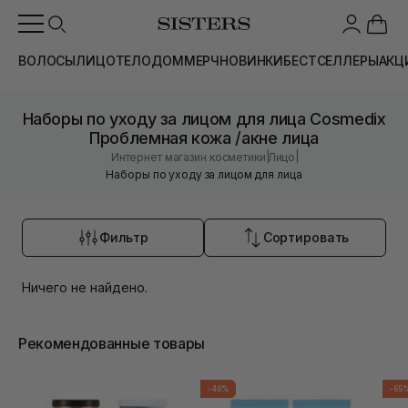
ВОЛОСЫ
ЛИЦО
ТЕЛО
ДОМ
МЕРЧ
НОВИНКИ
БЕСТСЕЛЛЕРЫ
АКЦ
Наборы по уходу за лицом для лица Cosmedix
Проблемная кожа /акне лица
|
|
Интернет магазин косметики
Лицо
Наборы по уходу за лицом для лица
Фильтр
Сортировать
Ничего не найдено.
Рекомендованные товары
-46%
-65