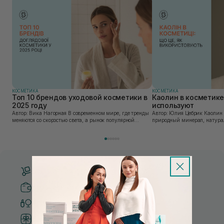
КОСМЕТИКА
КОСМЕТИКА
Топ 10 брендов уходовой косметики в
Каолин в косметике:
2025 году
используют
Автор: Вика Нагорная В современном мире, где тренды
Автор: Юлия Цебрик Каолин в косметологии – это
меняются со скоростью света, а рынок популярной
природный минерал, натурал
косметики переполнен новыми предложениями, выбор
имеет множество преимущес
средства для ухода становится настоящим вызовом....
головы, благодаря большому 
Бесплатная доставка от 3000 UAH
Безопасные способы оплаты
Только оригинальная косметика
Система бонусов и лояльности