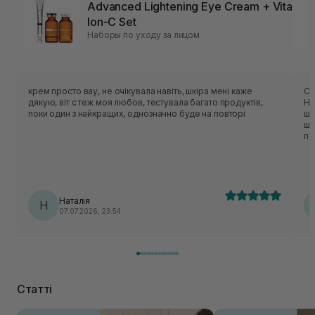
Advanced Lightening Eye Cream + Vita
Ion-C Set
Наборы по уходу за лицом
крем просто вау, не очікувала навіть, шкіра мені каже
Су
дякую, віт с теж моя любов, тестувала багато продуктів,
Ні
поки один з найкращих, однозначно буде на повторі
шк
шк
по
Наталія
Н
07.07.2026, 23:54
Статті