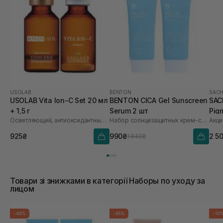
USOLAB
BENTON
SACH
USOLAB Vita Ion-C Set 20 мл
BENTON CICA Gel Sunscreen
SAC
+ 1,5 г
Serum 2 шт
Pig
Осветляющий, антиоксидантный и омолаживающий набор
Набор солнцезащитных крем-сывороток
Акци
Saf
925₴
990₴
2 5
1 840₴
Товари зі знижками в категорії Наборы по уходу за
лицом
-46%
-65%
-10