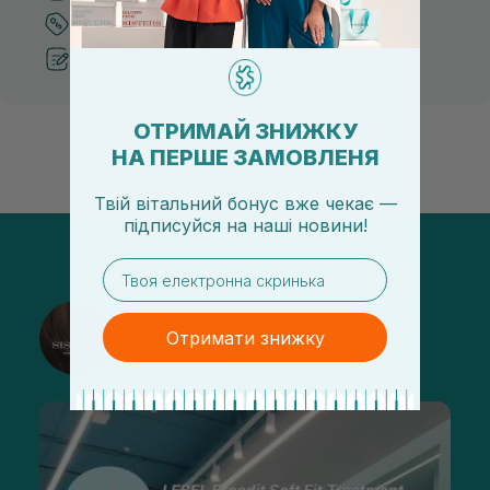
Лучшие цены и топ товары
Рекомендации от косметологов
ОТРИМАЙ ЗНИЖКУ
НА ПЕРШЕ ЗАМОВЛЕНЯ
Твій вітальний бонус вже чекає —
підписуйся
на
наші новини!
email
@sisters_stelmakh в Instagram
Отримати знижку
Подписаться