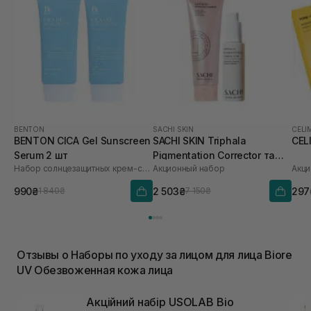
BENTON
SACHI SKIN
CELI
BENTON CICA Gel Sunscreen
SACHI SKIN Triphala
CEL
Serum 2 шт
Pigmentation Corrector та
Набор солнцезащитных крем-сывороток
Акционный набор
Акци
Saffron Luminous Cleanser
990₴
2 503₴
297
1 840₴
7 150₴
Отзывы о Наборы по уходу за лицом для лица Biore
UV Обезвоженная кожа лица
Акційний набір USOLAB Bio