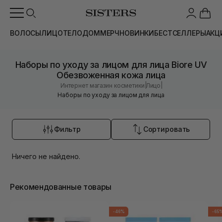
ВОЛОСЫ
ЛИЦО
ТЕЛО
ДОМ
МЕРЧ
НОВИНКИ
БЕСТСЕЛЛЕРЫ
АКЦ
Наборы по уходу за лицом для лица Biore UV
Обезвоженная кожа лица
|
|
Интернет магазин косметики
Лицо
Наборы по уходу за лицом для лица
Фильтр
Сортировать
Ничего не найдено.
Рекомендованные товары
-46%
-65