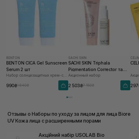
BENTON
SACHI SKIN
CELI
BENTON CICA Gel Sunscreen
SACHI SKIN Triphala
CEL
Serum 2 шт
Pigmentation Corrector та
Набор солнцезащитных крем-сывороток
Акционный набор
Акци
Saffron Luminous Cleanser
990₴
2 503₴
297
1 840₴
7 150₴
Отзывы о Наборы по уходу за лицом для лица Biore
UV Кожа лица с расширенными порами
Акційний набір USOLAB Bio