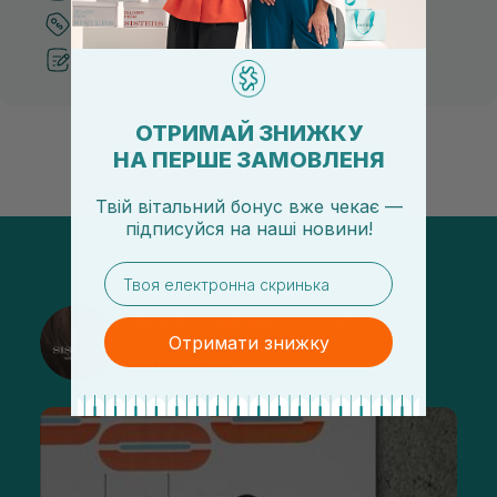
Лучшие цены и топ товары
Рекомендации от косметологов
ОТРИМАЙ ЗНИЖКУ
НА ПЕРШЕ ЗАМОВЛЕНЯ
Твій вітальний бонус вже чекає —
підписуйся
на
наші новини!
email
@sisters_stelmakh в Instagram
Отримати знижку
Подписаться