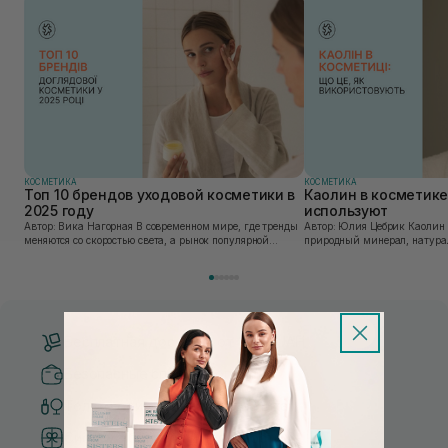
КОСМЕТИКА
КОСМЕТИКА
Топ 10 брендов уходовой косметики в
Каолин в косметике:
2025 году
используют
Автор: Вика Нагорная В современном мире, где тренды
Автор: Юлия Цебрик Каолин в косметологии – это
меняются со скоростью света, а рынок популярной
природный минерал, натурал
косметики переполнен новыми предложениями, выбор
имеет множество преимущес
средства для ухода становится настоящим вызовом....
головы, благодаря большому 
Бесплатная доставка от 3000 UAH
Безопасные способы оплаты
Только оригинальная косметика
Система бонусов и лояльности