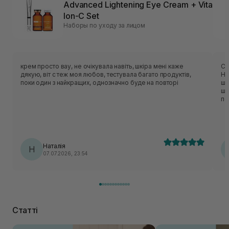
Advanced Lightening Eye Cream + Vita
Ion-C Set
Наборы по уходу за лицом
крем просто вау, не очікувала навіть, шкіра мені каже
Су
дякую, віт с теж моя любов, тестувала багато продуктів,
Ні
поки один з найкращих, однозначно буде на повторі
шк
шк
по
Наталія
Н
07.07.2026, 23:54
Статті