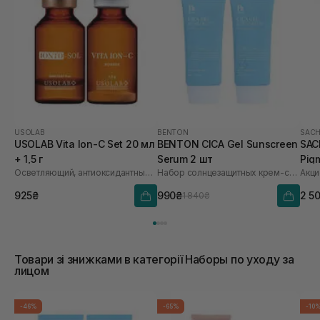
USOLAB
BENTON
SACH
USOLAB Vita Ion-C Set 20 мл
BENTON CICA Gel Sunscreen
SAC
+ 1,5 г
Serum 2 шт
Pig
Осветляющий, антиоксидантный и омолаживающий набор
Набор солнцезащитных крем-сывороток
Акци
Saf
925₴
990₴
2 5
1 840₴
Товари зі знижками в категорії Наборы по уходу за
лицом
-46%
-65%
-10