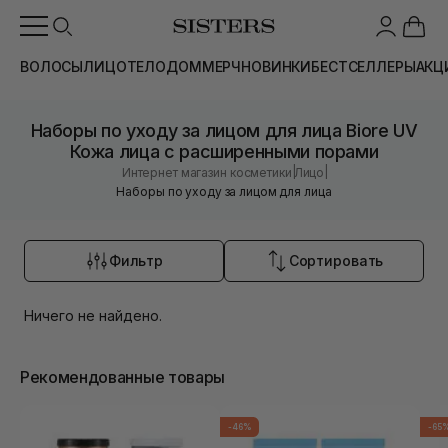
ВОЛОСЫ
ЛИЦО
ТЕЛО
ДОМ
МЕРЧ
НОВИНКИ
БЕСТСЕЛЛЕРЫ
АКЦ
Наборы по уходу за лицом для лица Biore UV
Кожа лица с расширенными порами
|
|
Интернет магазин косметики
Лицо
Наборы по уходу за лицом для лица
Фильтр
Сортировать
Ничего не найдено.
Рекомендованные товары
-46%
-65