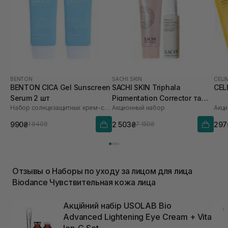
BENTON
SACHI SKIN
CELI
BENTON CICA Gel Sunscreen
SACHI SKIN Triphala
CEL
Serum 2 шт
Pigmentation Corrector та
Набор солнцезащитных крем-сывороток
Акционный набор
Акци
Saffron Luminous Cleanser
990₴
2 503₴
297
1 840₴
7 150₴
Отзывы о Наборы по уходу за лицом для лица
Biodance Чувствительная кожа лица
Акційний набір USOLAB Bio
Advanced Lightening Eye Cream + Vita