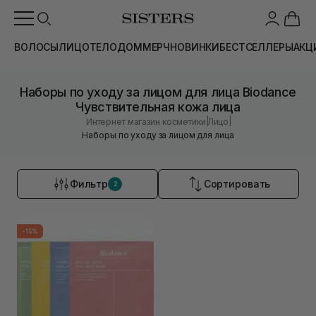
ВОЛОСЫ
ЛИЦО
ТЕЛО
ДОМ
МЕРЧ
НОВИНКИ
БЕСТСЕЛЛЕРЫ
АКЦ
Наборы по уходу за лицом для лица Biodance
Чувствительная кожа лица
|
|
Интернет магазин косметики
Лицо
Наборы по уходу за лицом для лица
Фильтр
Сортировать
2
-15%