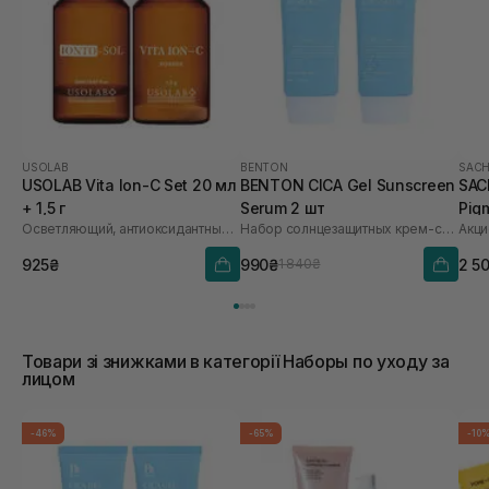
USOLAB
BENTON
SACH
USOLAB Vita Ion-C Set 20 мл
BENTON CICA Gel Sunscreen
SAC
+ 1,5 г
Serum 2 шт
Pig
Осветляющий, антиоксидантный и омолаживающий набор
Набор солнцезащитных крем-сывороток
Акци
Saf
925₴
990₴
2 5
1 840₴
Товари зі знижками в категорії Наборы по уходу за
лицом
-46%
-65%
-10