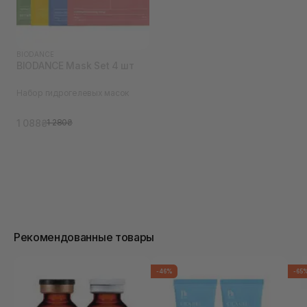
BIODANCE
BIODANCE Mask Set 4 шт
Набор гидрогелевых масок
1 088₴
1 280₴
Рекомендованные товары
-46%
-65