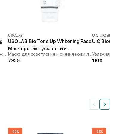
USOLAB
UIQ
|
UIQ BIOME BARRIER
ng
USOLAB Bio Tone Up Whitening Face
UIQ Biome Barrier
Mask против тусклости и
Увлажняющая тканевая маска с успокаивающим и антивозрастным действием
Маска для осветления и сияния кожи лица
Увлажняющая ткане
неровного тона 50 мл
795₴
110₴
-20%
-35%