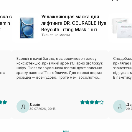
ска с
Увлажняющая маска для
tamin
лифтинга DR. CEURACLE Hyal
k
Reyouth Lifting Mask 1 шт
Тканевые маски
в
Есенції в пачці багато, має водичково-гелеву
Сподобалася ця мас
консистенцію, приємний аромат. Гарно зволожує
прилягає і ніку
шкіру. Після холодильника взагалі дуже приємно
зволоження
ає.
зранку нанести її на обличчя. Для жирної шкіри з
відчуваєт
розацеа — все чудово. Проте мені абсолютно
В пакетику
незручне лекало. Вона не сиділа нормально,
тіло зволожити пі
відтопирювалася, ще й сповзала. Також від цього
пакетик бе
бренду мала маску з чайним деревом — те саме:
педи. Такі маски завжди тримаю в холодильнику,
лекало максимально невдале. Тому я особисто
так більше п
вдруге не повторю (лише через лекало).
класна ма
Дарія
Да
Д
Д
30.07.2026, 00:16
29.