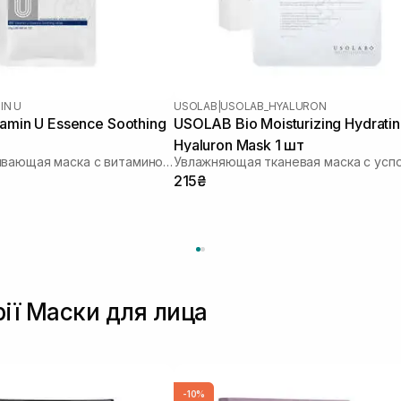
IN U
USOLAB
|
USOLAB_HYALURON
tamin U Essence Soothing
USOLAB Bio Moisturizing Hydrati
Hyaluron Mask 1 шт
Восстанавливающая маска с витамином U
215₴
рії Маски для лица
-10%