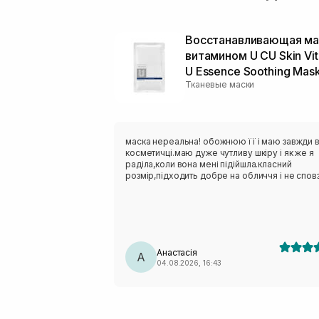
Восстанавливающая ма
витамином U CU Skin Vi
U Essence Soothing Mas
Тканевые маски
маска нереальна! обожнюю її і маю завжди 
косметичці.маю дуже чутливу шкіру і як же я
раділа,коли вона мені підійшла.класний
розмір,підходить добре на обличчя і не сповз
Анастасія
А
04.08.2026, 16:43