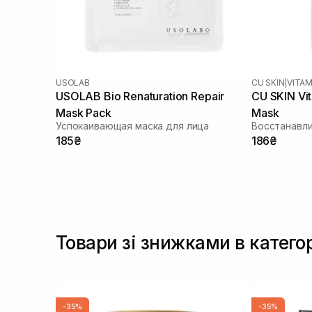
USOLAB
CU SKIN
|
VITAM
USOLAB Bio Renaturation Repair
CU SKIN Vi
Mask Pack
Mask
Успокаивающая маска для лица
185₴
186₴
Товари зі знижками в катего
-35%
-35%