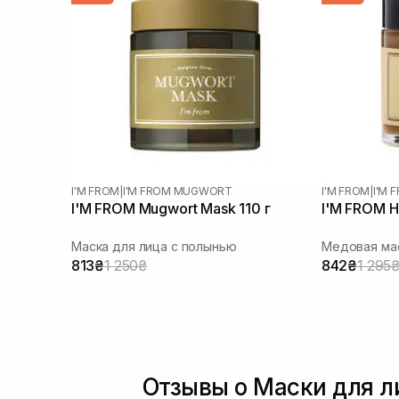
I'M FROM
|
I'M FROM MUGWORT
I'M FROM
|
I'M 
I'M FROM Mugwort Mask 110 г
I'M FROM H
Маска для лица с полынью
Медовая мас
813₴
1 250₴
842₴
1 295
Отзывы о Маски для л