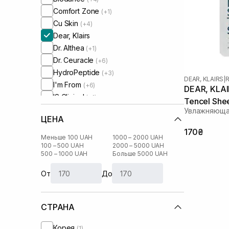
Comfort Zone
(+1)
Cu Skin
(+4)
Dear, Klairs
Dr. Althea
(+1)
Dr. Ceuracle
(+6)
HydroPeptide
(+3)
DEAR, KLAIRS
|
R
I'm From
(+6)
DEAR, KLAIR
IS Clinical
(+1)
Tencel She
Image Skincare
(+2)
Увлажняющая
ЦЕНА
Instytutum
(+1)
170₴
Js Derma
(+1)
Меньше 100 UAH
1000 – 2000 UAH
Manyo Factory
100 – 500 UAH
2000 – 5000 UAH
(+7)
500 – 1000 UAH
Больше 5000 UAH
Medik8
(+2)
Needly
(+2)
От
До
Patchology
(+2)
RARE Paris
(+7)
СТРАНА
Real Barrier
(+3)
Rejuran
(+3)
Корея
(1)