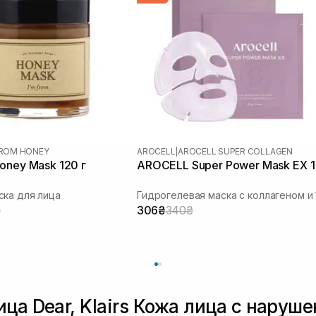
FROM HONEY
AROCELL
|
AROCELL SUPER COLLAGEN
oney Mask 120 г
AROCELL Super Power Mask EX 1
ка для лица
₴
306₴
340₴
ица Dear, Klairs Кожа лица с нару