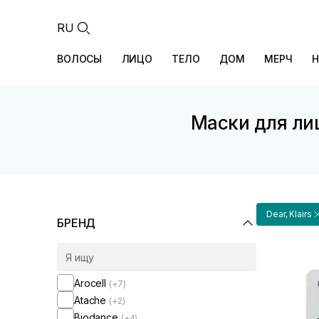
RU
ВОЛОСЫ
ЛИЦО
ТЕЛО
ДОМ
МЕРЧ
Н
Маски для лиц
Dear, Klairs
БРЕНД
Arocell
(+7)
Atache
(+2)
Biodance
(+4)