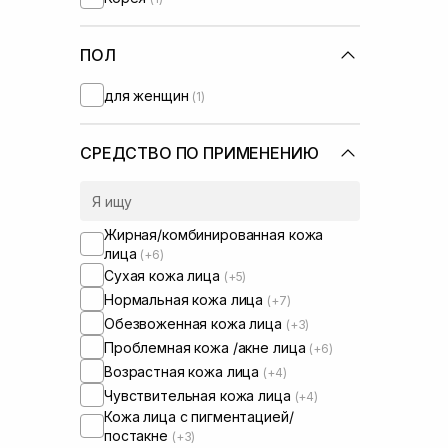
Round Lab
(+1)
Skin1004
(+1)
UIQ
ПОЛ
(+3)
Usolab
(+3)
для женщин
(1)
СРЕДСТВО ПО ПРИМЕНЕНИЮ
Жирная/комбинированная кожа
лица
(+6)
Сухая кожа лица
(+5)
Нормальная кожа лица
(+7)
Обезвоженная кожа лица
(+3)
Проблемная кожа /акне лица
(+6)
Возрастная кожа лица
(+4)
Чувствительная кожа лица
(+4)
Кожа лица с пигментацией/
постакне
(+3)