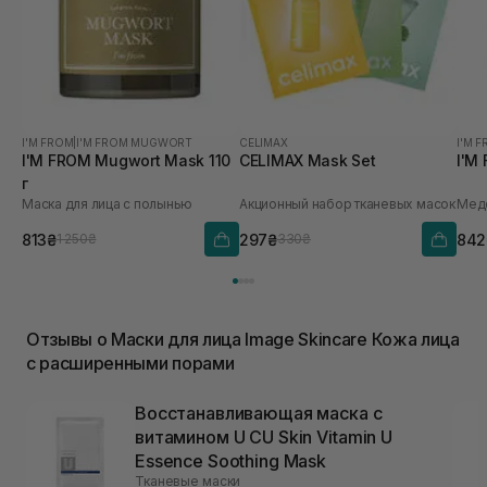
I'M FROM
|
I'M FROM MUGWORT
CELIMAX
I'M 
I'M FROM Mugwort Mask 110
CELIMAX Mask Set
I'M
г
Маска для лица с полынью
Акционный набор тканевых масок
Медо
813₴
297₴
842
1 250₴
330₴
Отзывы о Маски для лица Image Skincare Кожа лица
с расширенными порами
Восстанавливающая маска с
витамином U CU Skin Vitamin U
Essence Soothing Mask
Тканевые маски