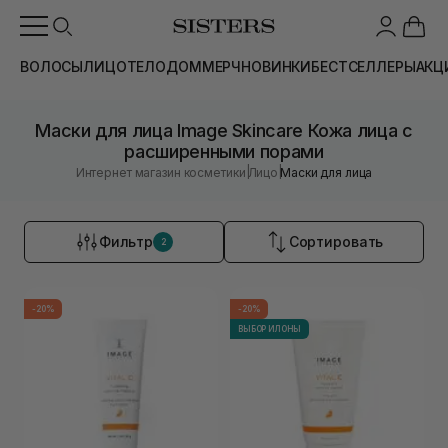
ВОЛОСЫ
ЛИЦО
ТЕЛО
ДОМ
МЕРЧ
НОВИНКИ
БЕСТСЕЛЛЕРЫ
АКЦ
Маски для лица Image Skincare Кожа лица с
расширенными порами
|
|
Интернет магазин косметики
Лицо
Маски для лица
Фильтр
Сортировать
2
-20%
-20%
ВЫБОР ИЛОНЫ