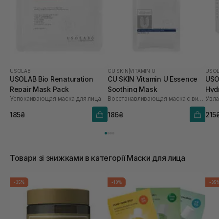
USOLAB
CU SKIN
|
VITAMIN U
USO
USOLAB Bio Renaturation
CU SKIN Vitamin U Essence
USO
Repair Mask Pack
Soothing Mask
Hyd
Успокаивающая маска для лица
Восстанавливающая маска с витамином U
шт
185₴
186₴
215
Товари зі знижками в категорії Маски для лица
-35%
-10%
-35