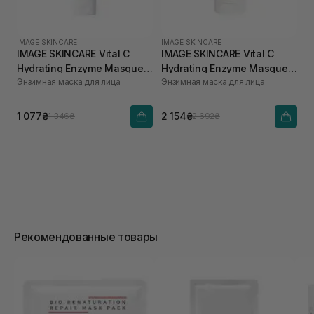
IMAGE SKINCARE
IMAGE SKINCARE
IMAGE SKINCARE Vital C
IMAGE SKINCARE Vital C
Hydrating Enzyme Masque
Hydrating Enzyme Masque
Энзимная маска для лица
Энзимная маска для лица
28 г
57 г
1 077₴
2 154₴
1 346₴
2 692₴
Рекомендованные товары