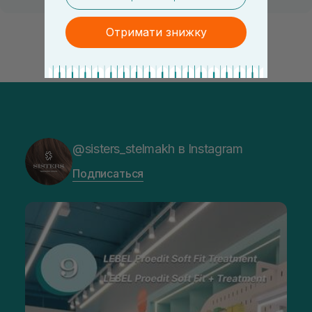
Отримати знижку
@sisters_stelmakh в Instagram
Подписаться