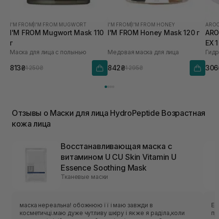
I'M FROM
|
I'M FROM MUGWORT
I'M FROM
|
I'M FROM HONEY
AROC
I'M FROM Mugwort Mask 110
I'M FROM Honey Mask 120 г
ARO
г
EX 
Маска для лица с полынью
Медовая маска для лица
813₴
842₴
306
1 250₴
1 295₴
Отзывы о Маски для лица HydroPeptide Возрастная
кожа лица
Восстанавливающая маска с
витамином U CU Skin Vitamin U
Essence Soothing Mask
Тканевые маски
маска нереальна! обожнюю її і маю завжди в
Ес
косметичці.маю дуже чутливу шкіру і як же я раділа,коли
приємн