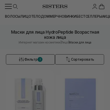
ВОЛОСЫ
ЛИЦО
ТЕЛО
ДОМ
МЕРЧ
НОВИНКИ
БЕСТСЕЛЛЕРЫ
АКЦ
Маски для лица HydroPeptide Возрастная
кожа лица
|
|
Интернет магазин косметики
Лицо
Маски для лица
Фильтр
Сортировать
2