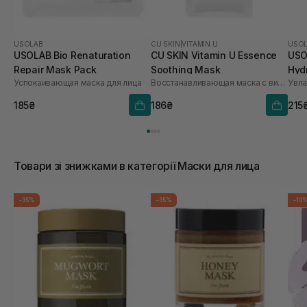
USOLAB
CU SKIN
|
VITAMIN U
USO
USOLAB Bio Renaturation
CU SKIN Vitamin U Essence
USO
Repair Mask Pack
Soothing Mask
Hyd
Успокаивающая маска для лица
Восстанавливающая маска с витамином U
шт
185₴
186₴
215
Товари зі знижками в категорії Маски для лица
-35%
-35%
-10