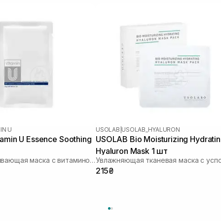
IN U
USOLAB
|
USOLAB_HYALURON
tamin U Essence Soothing
USOLAB Bio Moisturizing Hydrati
Hyaluron Mask 1 шт
Восстанавливающая маска с витамином U
215₴