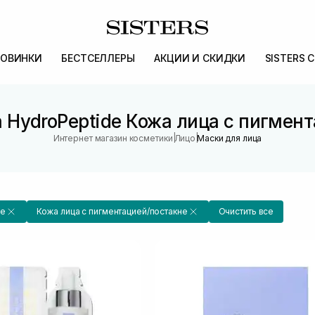
ОВИНКИ
БЕСТСЕЛЛЕРЫ
АКЦИИ И СКИДКИ
SISTERS 
 HydroPeptide Кожа лица с пигмен
|
|
Интернет магазин косметики
Лицо
Маски для лица
de
Кожа лица с пигментацией/постакне
Очистить все