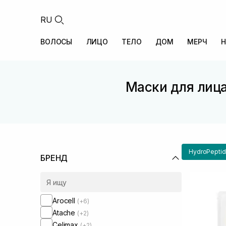
RU
ВОЛОСЫ
ЛИЦО
ТЕЛО
ДОМ
МЕРЧ
Н
Маски для лица
HydroPepti
БРЕНД
Arocell
(+6)
Atache
(+2)
Celimax
(+2)