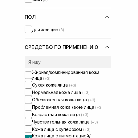
Rejuran
(+3)
Round Lab
(+1)
SISTERS
ПОЛ
(+4)
Skin1004
(+1)
для женщин
(3)
UIQ
(+2)
Usolab
(+6)
VT Cosmetics
(+1)
СРЕДСТВО ПО ПРИМЕНЕНИЮ
Жирная/комбинированная кожа
лица
(+3)
Сухая кожа лица
(+3)
Нормальная кожа лица
(+3)
Обезвоженная кожа лица
(+3)
Проблемная кожа /акне лица
(+3)
Возрастная кожа лица
(+3)
Чувствительная кожа лица
(+3)
Кожа лица с куперозом
(+3)
Кожа лица с пигментацией/