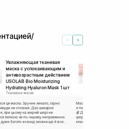
ентацией/
Увлажняющая тканевая
Лифтинг мас
маска с успокаивающим и
MEDICUBE Col
антивозрастным действием
Mask 27 г
Тканевые маски
USOLAB Bio Moisturizing
Hydrating Hyaluron Mask 1 шт
Тканевые маски
ка. Зручне лекало, гарно
Маска відзначилась своєю кіль
ди не сповзає. Дає шикарне
я потім перелила і використов
, при цьому на жирній шкірі не
💰 Дуже комфортний гель, як
ься липкою чи по-іншому неприємною.
шкіру без відчуття липкості. Г
 дуже багато есенціі, можна ще й все
класний пламп-ефект на шкірі 
сля душу. Ну або вкинути в
та чудовий релакс. ❤️‍🔥 Саме л