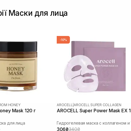
рії Маски для лица
-10%
FROM HONEY
AROCELL
|
AROCELL SUPER COLLAGEN
oney Mask 120 г
AROCELL Super Power Mask EX 1
ка для лица
₴
306₴
340₴