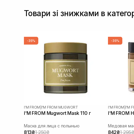
Товари зі знижками в катего
-35%
-35%
I'M FROM
|
I'M FROM MUGWORT
I'M FROM
|
I'M 
I'M FROM Mugwort Mask 110 г
I'M FROM H
Маска для лица с полынью
Медовая мас
813₴
1 250₴
842₴
1 295