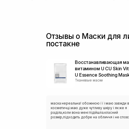
Отзывы о Маски для л
постакне
Восстанавливающая ма
витамином U CU Skin Vi
U Essence Soothing Mas
Тканевые маски
маска нереальна! обожнюю її і маю завжди 
косметичці.маю дуже чутливу шкіру і як же я
раділа,коли вона мені підійшла.класний
розмір,підходить добре на обличчя і не сповз