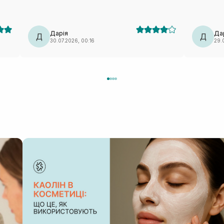
відтопирювалася, ще й сповзала. Також від цього
пакетик бе
бренду мала маску з чайним деревом — те саме:
педи. Такі маски завжди тримаю в холодильнику,
лекало максимально невдале. Тому я особисто
так більше п
вдруге не повторю (лише через лекало).
класна ма
Дарія
Да
Д
Д
30.07.2026, 00:16
29.