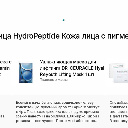
ица HydroPeptide Кожа лица с пигм
ска с
Увлажняющая маска для
tamin
лифтинга DR. CEURACLE Hyal
k
Reyouth Lifting Mask 1 шт
Тканевые маски
в
Есенції в пачці багато, має водичково-гелеву
Сподобалася ця мас
консистенцію, приємний аромат. Гарно зволожує
прилягає і ніку
шкіру. Після холодильника взагалі дуже приємно
зволоження
ає.
зранку нанести її на обличчя. Для жирної шкіри з
відчуваєт
розацеа — все чудово. Проте мені абсолютно
В пакетику
незручне лекало. Вона не сиділа нормально,
тіло зволожити пі