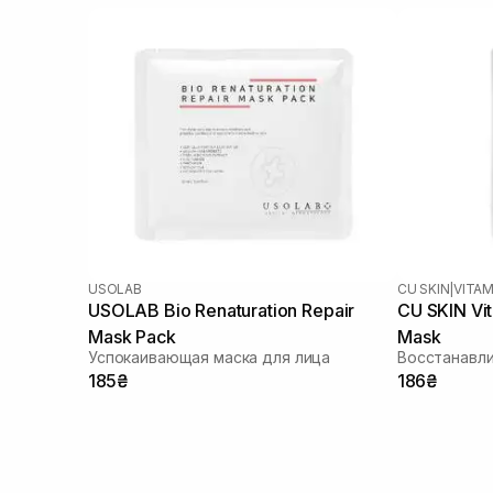
USOLAB
CU SKIN
|
VITAM
USOLAB Bio Renaturation Repair
CU SKIN Vi
Mask Pack
Mask
Успокаивающая маска для лица
185₴
186₴