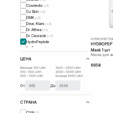
Cosmedix
(+1)
Cu Skin
(+2)
DMK
(+2)
Dear, Klairs
(+3)
Dr. Althea
(+1)
Dr. Ceuracle
(+7)
HYDROPEPTID
HydroPeptide
HYDROPEPTI
I'm From
(+12)
Mask 1 шт
Image Skincare
(+2)
Маска для а
ЦЕНА
Instytutum
(+1)
665₴
Js Derma
(+1)
Меньше 100 UAH
1000 – 2000 UAH
Lalarecipe
100 – 500 UAH
2000 – 5000 UAH
(+2)
500 – 1000 UAH
Больше 5000 UAH
Manyo Factory
(+5)
Medicube
(+4)
От
До
Medik8
(+2)
Needly
(+4)
СТРАНА
Patchology
(+1)
RARE Paris
(+3)
США
(3)