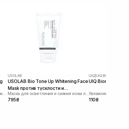
USOLAB
UIQ
|
UIQ BIOME BARRIER
ng
USOLAB Bio Tone Up Whitening Face
UIQ Biome Barrier
Mask против тусклости и
Увлажняющая тканевая маска с успокаивающим и антивозрастным действием
Маска для осветления и сияния кожи лица
Увлажняющая ткане
неровного тона 50 мл
795₴
110₴