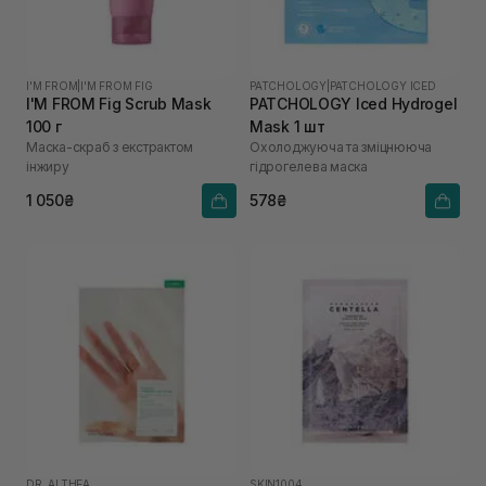
I'M FROM
|
I'M FROM FIG
PATCHOLOGY
|
PATCHOLOGY ICED
I'M FROM Fig Scrub Mask
PATCHOLOGY Iced Hydrogel
100 г
Mask 1 шт
Маска-скраб з екстрактом
Охолоджуюча та зміцнююча
інжиру
гідрогелева маска
1 050₴
578₴
DR. ALTHEA
SKIN1004