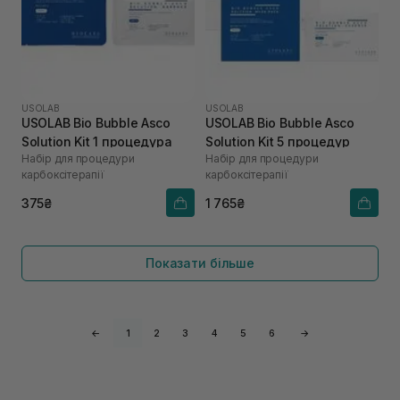
USOLAB
USOLAB
USOLAB Bio Bubble Asco
USOLAB Bio Bubble Asco
Solution Kit 1 процедура
Solution Kit 5 процедур
Набір для процедури
Набір для процедури
карбоксітерапії
карбоксітерапії
375₴
1 765₴
Показати більше
←
1
2
3
4
5
6
→