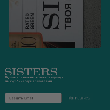
Підпишись на наші новини
та отримуй
знижку 5% на перше замовлення
Email
підписатись