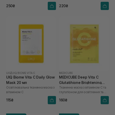
250₴
220₴
UIQ
|
UIQ BIOME VITA C
MEDICUBE
UIQ Biome Vita C Daily Glow
MEDICUBE Deep Vita C
Mask 20 мл
Glutatihione Brightening
Освітлювальна тканинна маска з
Тканинна маска з вітаміном С та
Mask
вітаміном C
глутатіоном для освітлення та
сяйва
115₴
160₴