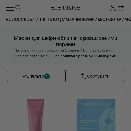
ВОЛОССЯ
ОБЛИЧЧЯ
ТІЛО
ДІМ
МЕРЧ
НОВИНКИ
БЕСТСЕЛЕРИ
АК
Маски для шкіри обличчя з розширеними
порами
|
|
|
Інтернет магазин косметики
Обличчя
Маска для обличчя
Засіб за потребою: Шкіра обличчя з розширеними порами
Фільтр
Сортувати
1