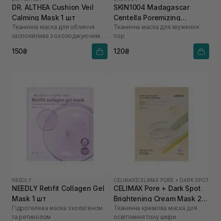
DR. ALTHEA Cushion Veil
SKIN1004 Madagascar
Calming Mask 1 шт
Centella Poremizing
Тканинна маска для обличчя
Тканинна маска для звуження
Clarifying Mask 1 шт
заспокійлива з охолоджуючим
пор
ефектом
150₴
120₴
NEEDLY
CELIMAX
|
CELIMAX PORE + DARK SPOT
NEEDLY Retifit Collagen Gel
CELIMAX Pore + Dark Spot
Mask 1 шт
Brightening Cream Mask 20
Гідрогелева маска з колагеном
Тканинна кремова маска для
мл
та ретинолом
освітлення тону шкіри