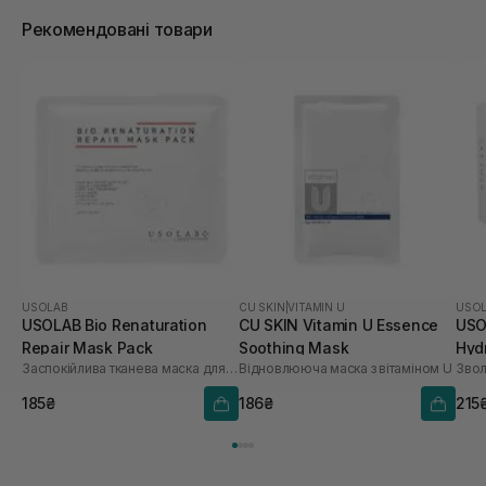
Рекомендовані товари
USOLAB
CU SKIN
|
VITAMIN U
USO
USOLAB Bio Renaturation
CU SKIN Vitamin U Essence
USO
Repair Mask Pack
Soothing Mask
Hyd
Заспокійлива тканева маска для обличчя
Відновлююча маска з вітаміном U
шт
185₴
186₴
215