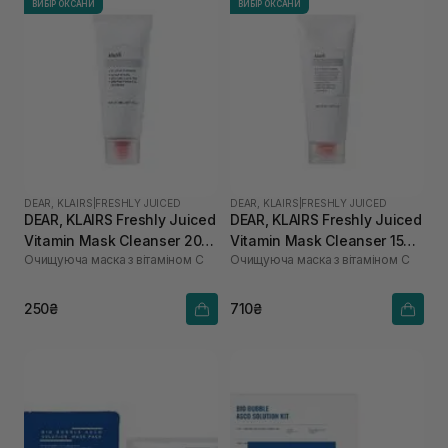
ВИБІР ОКСАНИ
ВИБІР ОКСАНИ
DEAR, KLAIRS
|
FRESHLY JUICED
DEAR, KLAIRS
|
FRESHLY JUICED
DEAR, KLAIRS Freshly Juiced
DEAR, KLAIRS Freshly Juiced
Vitamin Mask Cleanser 20
Vitamin Mask Cleanser 150
Очищуюча маска з вітаміном С
Очищуюча маска з вітаміном С
мл
мл
250₴
710₴