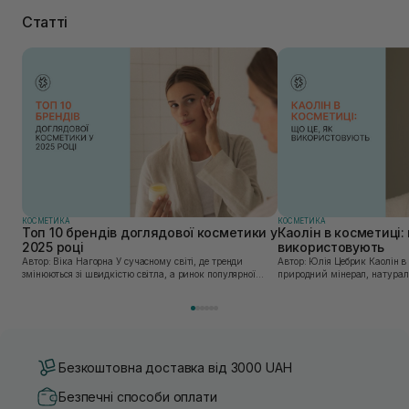
Статті
КОСМЕТИКА
КОСМЕТИКА
Топ 10 брендів доглядової косметики у
Каолін в косметиці: 
2025 році
використовують
Автор: Віка Нагорна У сучасному світі, де тренди
Автор: Юлія Цебрик Каолін в косметології – це
змінюються зі швидкістю світла, а ринок популярної
природний мінерал, натураль
косметики переповнений новими пропозиціями, вибір
безліч переваг для шкіри обл
засобу для себе стає справжнім викликом. 2025 р...
завдяки великій кількості ко
Безкоштовна доставка від 3000 UAH
Безпечні способи оплати