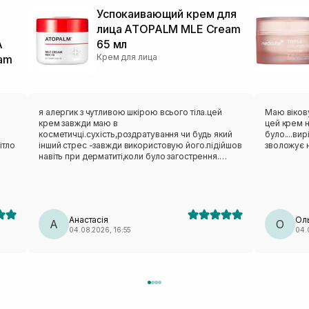
й
Успокаивающий крем для
лица ATOPALM MLE Cream
A
65 мл
Крем для лица
eam
я алергик з чутливою шкірою всього тіла.цей
Маю вікову
крем завжди маю в
цей крем 
косметичці.сухість,роздратування чи будь який
було....ви
ітло
інший стрес -завжди використовую його.підійшов
зволожує 
навіть при дерматиті,коли було загострення.
люблю його.взимку маю міні завжди в сумочці.
Анастасія
Ол
А
О
04.08.2026, 16:55
04.