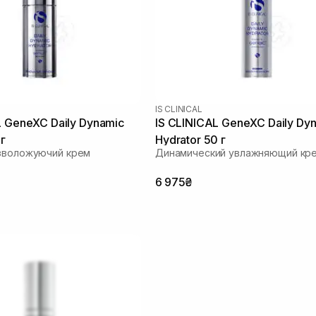
IS CLINICAL
L GeneXC Daily Dynamic
IS CLINICAL GeneXC Daily Dy
 г
Hydrator 50 г
 зволожуючий крем
Динамический увлажняющий кр
6 975₴