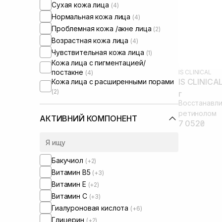
Сухая кожа лица
(4)
Нормальная кожа лица
(4)
Проблемная кожа /акне лица
(2)
Возрастная кожа лица
(4)
Чувствительная кожа лица
(1)
Кожа лица с пигментацией/
постакне
IS CLINICAL
(4)
IS CLINICAL
Кожа лица с расширенными порами
(2)
г
Восстанавли
ретинолом
АКТИВНИЙ КОМПОНЕНТ
7 052₴
Бакучиол
(+2)
Витамин B5
(+3)
Витамин Е
(+2)
Витамин C
(+3)
Гиалуроновая кислота
(+6)
Глицерин
(+2)