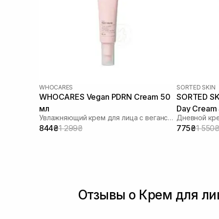
WHOCARES
SORTED SKIN
WHOCARES Vegan PDRN Cream 50
SORTED SKI
мл
Day Cream 
Увлажняющий крем для лица с веганскими полинуклеотидами WHO CARES
Дневной кре
844₴
1 299₴
775₴
1 550
Отзывы о Крем для лиц