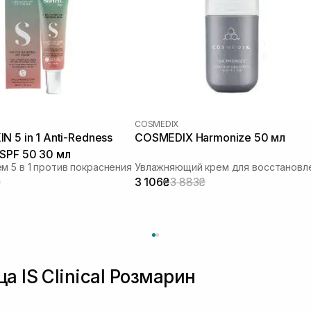
COSMEDIX
N 5 in 1 Anti-Redness
COSMEDIX Harmonize 50 мл
SPF 50 30 мл
м 5 в 1 против покраснения
₴
3 106₴
3 883₴
а IS Clinical Розмарин