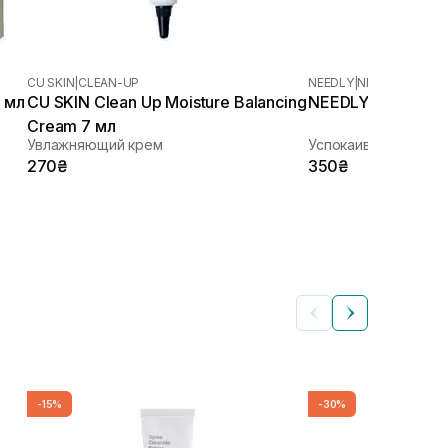
CU SKIN
|
CLEAN-UP
NEEDLY
|
NEEDLY CICAC
 мл
CU SKIN Clean Up Moisture Balancing
NEEDLY Cicachid R
Cream 7 мл
Увлажняющий крем
Успокаивающий кре
270₴
350₴
-15%
-30%