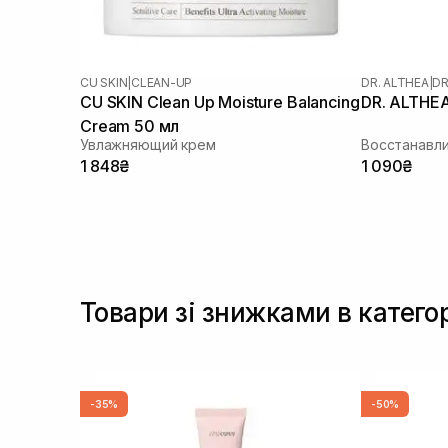
CU SKIN
|
CLEAN-UP
DR. ALTHEA
|
DR
CU SKIN Clean Up Moisture Balancing
DR. ALTHEA
Cream 50 мл
Увлажняющий крем
Восстанавл
1 848₴
1 090₴
Товари зі знижками в катего
-35%
-50%