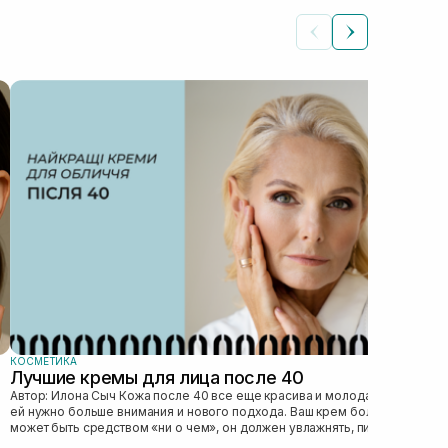
КОС
Ка
Автор: Илона 
явл
без
это 
КОСМЕТИКА
Лучшие кремы для лица после 40
Автор: Илона Сыч Кожа после 40 все еще красива и молода, просто
ей нужно больше внимания и нового подхода. Ваш крем больше не
может быть средством «ни о чем», он должен увлажнять, питать,
улучшать...