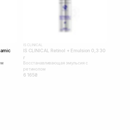
IS CLINICAL
namic
IS CLINICAL Retinol + Emulsion 0,3 30
г
ем
Восстанавливающая эмульсия с
ретинолом
6 165₴