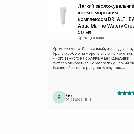
Легкий зволожувальни
крем з морським
комплексом DR. ALTHE
Aqua Marine Watery Cr
50 мл
Крем для лица
Кремчик супер! Легесенький, як раз для літа,
брала із собою на море, в спеку не хочеться
нічого важкого на обличчі. А цей ідеальний,
миттево вбирається, не має запаху. Гарний св
блакитний колір за рахунок гуаязулена.
Рекомендую всім із комбі- жирною шкірою
Яна
Я
07.08.2026, 15:18