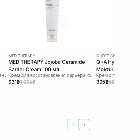
MEDITHERAPY
QUESTION AND ANSWE
MEDITHERAPY Jojoba Ceramide
Q+A Hyaluronic Ac
Barrier Cream 100 мл
Moisturiser 75 мл
Увлажняющий крем для восстановления микробиомы
Крем для восстановления барьера кожи
Крем с гиалуроново
931₴
1 095₴
395₴
564₴