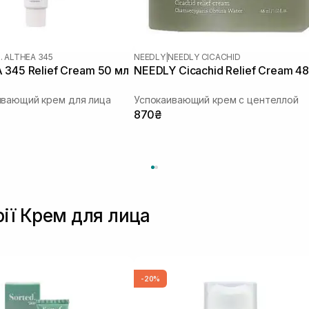
. ALTHEA 345
NEEDLY
|
NEEDLY CICACHID
 345 Relief Cream 50 мл
NEEDLY Cicachid Relief Cream 48
ивающий крем для лица
Успокаивающий крем с центеллой
870₴
рії Крем для лица
-20%