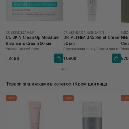
CU SKIN
|
CLEAN-UP
DR. ALTHEA
|
DR. ALTHEA 345
NEED
CU SKIN Clean Up Moisture
DR. ALTHEA 345 Relief Cream
NEE
Balancing Cream 50 мл
50 мл
Cre
Увлажняющий крем
Восстанавливающий крем для лица
1 848₴
1 090₴
870
Товари зі знижками в категорії Крем для лица
-35%
-20%
-50