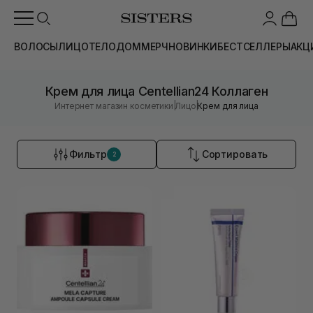
ВОЛОСЫ
ЛИЦО
ТЕЛО
ДОМ
МЕРЧ
НОВИНКИ
БЕСТСЕЛЛЕРЫ
АКЦ
Крем для лица Centellian24 Коллаген
|
|
Интернет магазин косметики
Лицо
Крем для лица
Фильтр
Сортировать
2