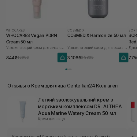
WHOCARES
COSMEDIX
SORT
WHOCARES Vegan PDRN
COSMEDIX Harmonize 50 мл
SORT
Cream 50 мл
Red
Увлажняющий крем для лица с веганскими полинуклеотидами WHO CARES
Увлажняющий крем для восстановления микробиомы
30 
844₴
3 106₴
775
1 299₴
3 883₴
Отзывы о Крем для лица Centellian24 Коллаген
Легкий зволожувальний крем з
морським комплексом DR. ALTHEA
Aqua Marine Watery Cream 50 мл
Крем для лица
Кремчик супер! Легесенький, як раз для літа, брала із
я 