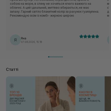
собою на море, в спеку не хочеться нічого важкого на
ма
обличчі. А цей ідеальний, миттево вбирається, не має
ст
запаху. Гарний світло блакитний колір за рахунок гуаязулена.
де
Рекомендую всім із комбі- жирною шкірою
мі
Яна
Я
07.08.2026, 15:18
Статті